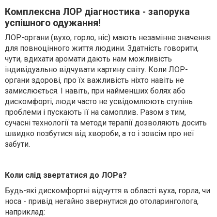
Комплексна ЛОР діагностика - запорука
успішного одужання!
ЛОР-орган
и
(вухо, горло, ніс) мають незамінне значення
для повноцінного життя людини. Здатність говорити,
чути, вдихати аромати дають нам можливість
індивідуально відчувати картину світу. Коли ЛОР-
орган
и
здорові, про їх важлив
ість
ніхто навіть не
замислюється. І навіть, при найменших болях або
дискомфорт
і
, люди часто не усвідомлюють ступінь
проблеми і пускають її на самоплив. Разом з тим,
сучасні технології та методи терапії дозволяють досить
швидко позбутися від хвороби, а то і зовсім про неї
забути.
Коли слід звертатися до ЛОРа
?
Будь-які дискомфортні відчуття в області вуха, горла
,
чи
носа - привід
негайно
звернутися до отоларинголога
,
наприклад
: