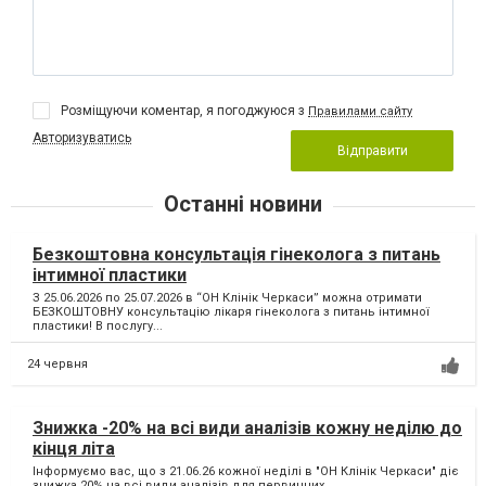
Розміщуючи коментар, я погоджуюся з
Правилами сайту
Авторизуватись
Відправити
Останні новини
Безкоштовна консультація гінеколога з питань
інтимної пластики
З 25.06.2026 по 25.07.2026 в “ОН Клінік Черкаси” можна отримати
БЕЗКОШТОВНУ консультацію лікаря гінеколога з питань інтимної
пластики! В послугу...
24 червня
Знижка -20% на всі види аналізів кожну неділю до
кінця літа
Інформуємо вас, що з 21.06.26 кожної неділі в "ОН Клінік Черкаси" діє
знижка 20% на всі види аналізів для первинних...