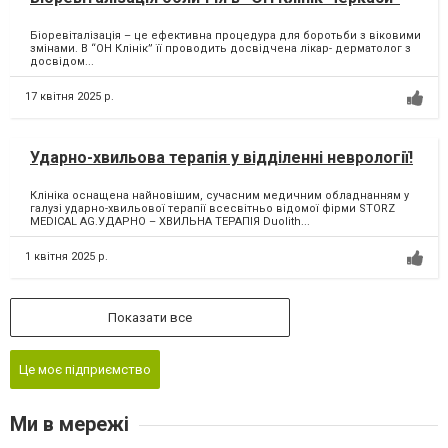
Біоревіталізація – це ефективна процедура для боротьби з віковими
змінами. В “ОН Клінік” її проводить досвідчена лікар- дерматолог з
досвідом...
17 квітня 2025 р.
Ударно-хвильова терапія у відділенні неврології!
Клініка оснащена найновішим, сучасним медичним обладнанням у
галузі ударно-хвильової терапії всесвітньо відомої фірми STORZ
MEDICAL AG.УДАРНО – ХВИЛЬНА ТЕРАПІЯ Duolith...
1 квітня 2025 р.
Показати все
Це моє підприємство
Ми в мережі