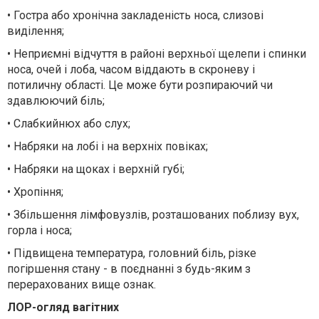
• Гостра або хронічна закладеність носа, слизові
виділення
;
• Неприємні відчуття в районі верхньої щелепи і спинки
носа, очей і лоба, часом віддають в скроневу і
потиличну області.
Це може бути розпира
ючий чи
здавлюючий
біль
;
• Слабк
ий
нюх або слух
;
• Набряки на лобі і на верхн
іх повіках;
• Набряки на щоках і верхній губі
;
• Хропіння;
• Збільшення лімфовузлів, розташованих поблизу вух,
горла і носа;
• Підвищена температура, головний біль, різке
погіршення стану - в поєднанні з будь-яким з
перерахованих вище ознак.
ЛОР-огляд вагітних