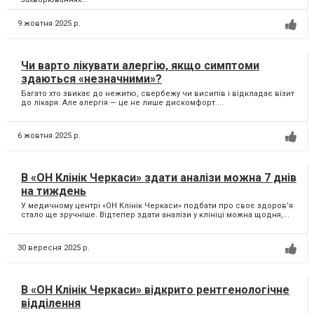
9 жовтня 2025 р.
Чи варто лікувати алергію, якщо симптоми
здаються «незначними»?
Багато хто звикає до нежитю, свербежу чи висипів і відкладає візит
до лікаря. Але алергія — це не лише дискомфорт....
6 жовтня 2025 р.
В «ОН Клінік Черкаси» здати аналізи можна 7 днів
на тиждень
У медичному центрі «ОН Клінік Черкаси» подбати про своє здоров’я
стало ще зручніше. Відтепер здати аналізи у клініці можна щодня,...
30 вересня 2025 р.
В «ОН Клінік Черкаси» відкрито рентгенологічне
відділення