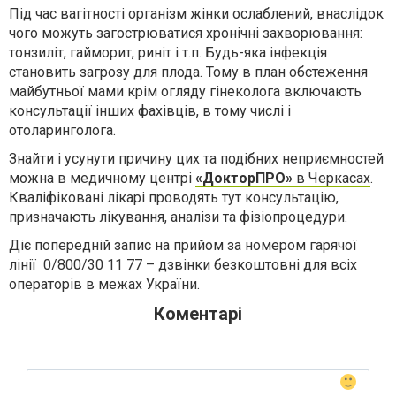
Під час вагітності організм жін
ки
ослаблений, внаслідок
чого можуть загострюватися хронічні захворювання:
тонзиліт, гайморит, риніт і т.п. Будь-яка інфекція
становить загрозу для плода. Тому в план обстеження
майбутньої мами крім огляду гінеколога включають
консультації інших фахівців, в тому числі і
отоларинголога.
Знайти і усунути причину цих та подібних неприємностей
можна в медичному центрі
«ДокторПРО»
в Черкасах
.
Кваліфіковані лікарі проводять тут консультацію,
призначають лікування, аналізи та фізіопроцедури.
Діє попередній запис на прийом за номером гарячої
лінії
0/800/30 11 77 – дзвінки безкоштовні для всіх
операторів в межах України.
Коментарі