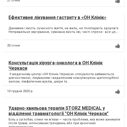
27 січня
Ефективне лікування гастриту в «ОН Клінік»
Динаміка і якість сучасного життя, на жаль, не поліпшують здоров'я.
Неправильне харчування, сумнівна якість їжі, часті стреси - все це,...
20 січня
Консультація хірурга-онколога в ОН Клінік
Черкаси
У медичному центрі «ОН Клінік Черкаси» спеціалісти займаються
діагностикою, лікуванням і видаленням новоутворень щитоподібної
залози, лімфатичних вузлів, шкіри та...
10 грудня 2025 р.
Ударно-хвильова терапія STORZ MEDICAL у
відділенні травматології "ОН Клінік Черкаси"
Біль у суглобах, спині чи м’язах — часта проблема, яка може виникати
після травм, інтенсивних тренувань або при хронічних
захворюваннях...