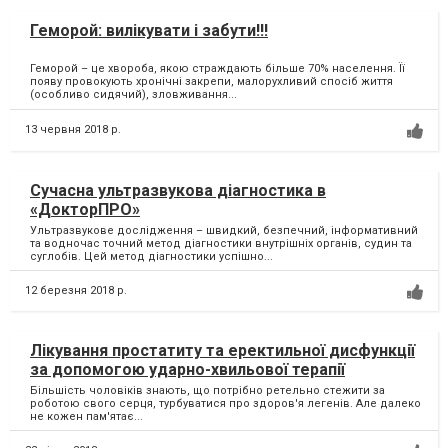
Геморой: вилікувати і забути!!!
Геморой – це хвороба, якою страждають більше 70% населення. Її
появу провокують хронічні закрепи, малорухливий спосіб життя
(особливо сидячий), зловживання...
13 червня 2018 р.
Сучасна ультразвукова діагностика в
«ДокторПРО»
Ультразвукове дослідження – швидкий, безпечний, інформативний
та водночас точний метод діагностики внутрішніх органів, судин та
суглобів. Цей метод діагностики успішно...
12 березня 2018 р.
Лікування простатиту та еректильної дисфункції
за допомогою ударно-хвильової терапії
Більшість чоловіків знають, що потрібно ретельно стежити за
роботою свого серця, турбуватися про здоров'я легенів. Але далеко
не кожен пам'ятає...