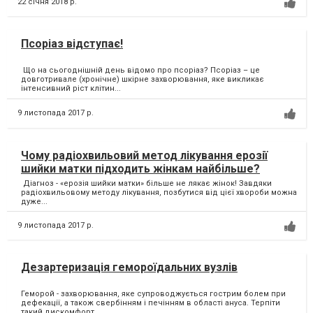
22 січня 2018 р.
Псоріаз відступає!
Що на сьогоднішній день відомо про псоріаз? Псоріаз – це
довготривале (хронічне) шкірне захворювання, яке викликає
інтенсивний ріст клітин...
9 листопада 2017 р.
Чому радіохвильовий метод лікування ерозії
шийки матки підходить жінкам найбільше?
Діагноз - «ерозія шийки матки» більше не лякає жінок! Завдяки
радіохвильовому методу лікування, позбутися від цієї хвороби можна
дуже...
9 листопада 2017 р.
Дезартеризація гемороїдальних вузлів
Геморой - захворювання, яке супроводжується гострим болем при
дефекації, а також свербінням і печінням в області ануса. Терпіти
такий дискомфорт...