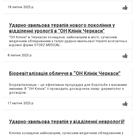
18 липня 2025 р.
Ударно-хвильова терапія нового покоління у
відділенні урології в "ОН Клінік Черкаси"
"ОН Клінік" в Черкасах оснащена найновішим в місті, сучасним
медичним обладнанням у галузі ударно-хвильової терапії всесвітньо
відомої фірми STORZ MEDICAL...
8 липня 2025 р.
Біоревіталізація обличчя в “ОН Клінік Черкаси”
Біоревіталізація – це ефективна процедура для боротьби з віковими
змінами. В “ОН Клінік” її проводить досвідчена лікар- дерматолог з
досвідом...
17 квітня 2025 р.
Ударно-хвильова терапія у відділенні неврології!
Клініка оснащена найновішим, сучасним медичним обладнанням у