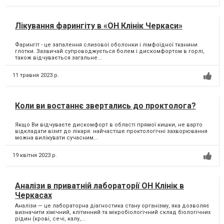
Лікування фарингіту в «ОН Клінік Черкаси»
Фарингіт - це запалення слизової оболонки і лімфоїдної тканини
глотки. Зазвичай супроводжується болем і дискомфортом в горлі,
також відчувається загальне...
11 травня 2023 р.
Коли ви востаннє звертались до проктолога?
Якщо Ви відчуваєте дискомфорт в області прямої кишки, не варто
відкладати візит до лікаря: найчастіше проктологічні захворювання
можна вилікувати сучасним...
19 квітня 2023 р.
Аналізи в приватній лабораторії ОН Клінік в
Черкасах
Аналізи — це лабораторна діагностика стану організму, яка дозволяє
визначити хімічний, клітинний та мікробіологічний склад біологічних
рідин (крові, сечі, калу,...