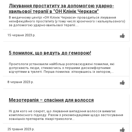
Лікування простатиту за допомогою ударно-
хвильової терапії в "ОН Клінік Черкаси"
В медичному центрі «ОН Клінік Черкаси» проводиться лікування
неінфекційного простатиту (у тому числі хронічного і калькульозного)
за допомогою ударно-хвильової терапії....
15 червня 2023 р.
5 помилок, що ведуть до геморою!
Проктологи установили найбільш розповсюджені помилки, які
допускають люди, стикаючись з першими дискомфортними
відчуттями в туалеті. Перша помилка: зіткнувшись із запором,...
8 червня 2023 р.
Мезотерапія – спасіння для волосся
Ні для кого не секрет, що лікування випадіння волосся вимагає
комплексного підходу. Разом з рекомендаціями щодо застосування
зовнішніх препаратів лікарі-трихологи...
25 травня 2023 р.