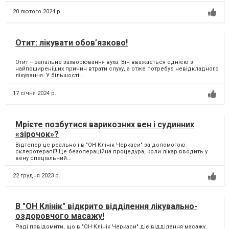
20 лютого 2024 р.
Отит: лікувати обов’язково!
Отит – запальне захворювання вуха. Він вважається однією з
найпоширеніших причин втрати слуху, а отже потребує невідкладного
лікування. У більшості...
17 січня 2024 р.
Мрієте позбутися варикозних вен і судинних
«зірочок»?
Відтепер це реально і в "ОН Клінік Черкаси" за допомогою
склеротерапії! Це безопераційна процедура, коли лікар вводить у
вену спеціальний...
22 грудня 2023 р.
В "ОН Клінік" відкрито відділення лікувально-
оздоровчого масажу!
Раді повідомити, що в "ОН Клінік Черкаси" діє відділення масажу.