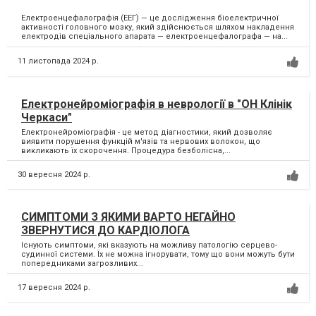
Електроенцефалографія (ЕЕГ) — це дослідження біоелектричної
активності головного мозку, який здійснюється шляхом накладення
електродів спеціального апарата — електроенцефалографа — на...
11 листопада 2024 р.
Електронейроміографія в неврології в "ОН Клінік
Черкаси"
Електронейроміографія - це метод діагностики, який дозволяє
виявити порушення функцій м'язів та нервових волокон, що
викликають їх скорочення. Процедура безболісна,...
30 вересня 2024 р.
СИМПТОМИ З ЯКИМИ ВАРТО НЕГАЙНО
ЗВЕРНУТИСЯ ДО КАРДІОЛОГА
Існують симптоми, які вказують на можливу патологію серцево-
судинної системи. Їх не можна ігнорувати, тому що вони можуть бути
попередниками загрозливих...
17 вересня 2024 р.