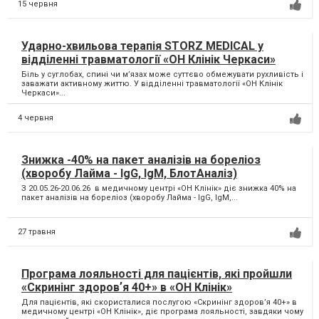
15 червня
Ударно-хвильова терапія STORZ MEDICAL у
відділенні травматології «ОН Клінік Черкаси»
Біль у суглобах, спині чи м’язах може суттєво обмежувати рухливість і
заважати активному життю. У відділенні травматології «ОН Клінік
Черкаси»...
4 червня
Знижка -40% на пакет аналізів на бореліоз
(хворобу Лайма - IgG, IgM, БлотАналіз)
З 20.05.26-20.06.26 в медичному центрі «ОН Клінік» діє знижка 40% на
пакет аналізів на бореліоз (хворобу Лайма - IgG, IgM,...
27 травня
Програма лояльності для пацієнтів, які пройшли
«Скринінг здоровʼя 40+» в «ОН Клінік»
Для пацієнтів, які скористалися послугою «Скринінг здоровʼя 40+» в
медичному центрі «ОН Клінік», діє програма лояльності, завдяки чому