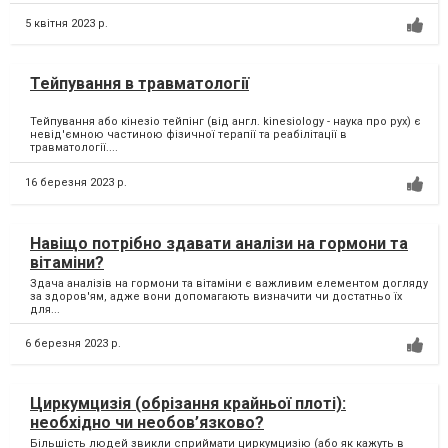
5 квітня 2023 р.
Тейпування в травматології
Тейпування або кінезіо тейпінг (від англ. kinesiology - наука про рух) є
невід'ємною частиною фізичної терапії та реабілітації в
травматології....
16 березня 2023 р.
Навіщо потрібно здавати аналізи на гормони та
вітаміни?
Здача аналізів на гормони та вітаміни є важливим елементом догляду
за здоров'ям, адже вони допомагають визначити чи достатньо їх
для...
6 березня 2023 р.
Циркумцизія (обрізання крайньої плоті):
необхідно чи необов’язково?
Більшість людей звикли сприймати циркумцизію (або як кажуть в