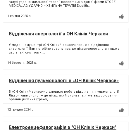
галузі ударно-хвильової терапії всесвітньо відомої фірми STORZ
MEDICAL AG.УДАРНО – ХВИЛЬНА ТЕРАПІЯ Duolith...
1 квітня 2025 р.
Відділення алергології в ОН Клінік Черкаси
У медичному центрі «ОН Клінік Черкаси» працює відділення
алергології. Вам потрібно звернутись до лікаря-алерголога, якщо у
вас є такі симптоми,...
14 березня 2025 р.
Відділення пульмонології в «ОН Клінік Черкаси»
В «ОН Клінік Черкаси» відновило роботу відділення пульмонології.
Лікар-пульмонолог – це лікар, який вивчає та лікує захворювання
органів дихання (трахеї,...
12 грудня 2024 р.
Електроенцефалографія в "ОН Клінік Черкаси"