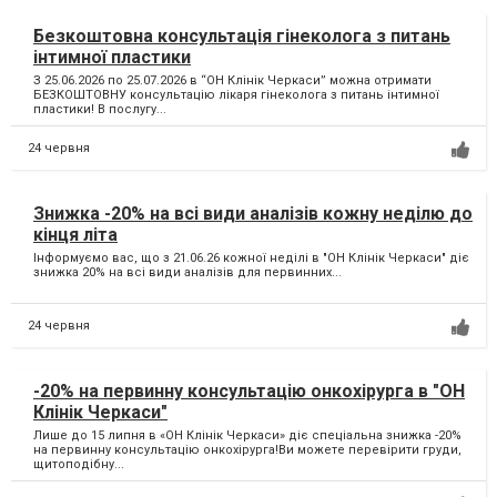
Безкоштовна консультація гінеколога з питань
інтимної пластики
З 25.06.2026 по 25.07.2026 в “ОН Клінік Черкаси” можна отримати
БЕЗКОШТОВНУ консультацію лікаря гінеколога з питань інтимної
пластики! В послугу...
24 червня
Знижка -20% на всі види аналізів кожну неділю до
кінця літа
Інформуємо вас, що з 21.06.26 кожної неділі в "ОН Клінік Черкаси" діє
знижка 20% на всі види аналізів для первинних...
24 червня
-20% на первинну консультацію онкохірурга в "ОН
Клінік Черкаси"
Лише до 15 липня в «ОН Клінік Черкаси» діє спеціальна знижка -20%
на первинну консультацію онкохірурга!Ви можете перевірити груди,
щитоподібну...