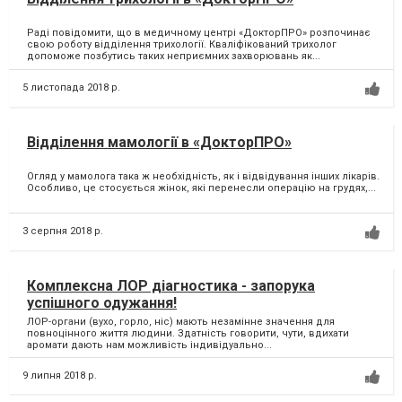
Раді повідомити, що в медичному центрі «ДокторПРО» розпочинає
свою роботу відділення трихології. Кваліфікований трихолог
допоможе позбутись таких неприємних захворювань як...
5 листопада 2018 р.
Відділення мамології в «ДокторПРО»
Огляд у мамолога така ж необхідність, як і відвідування інших лікарів.
Особливо, це стосується жінок, які перенесли операцію на грудях,...
3 серпня 2018 р.
Комплексна ЛОР діагностика - запорука
успішного одужання!
ЛОР-органи (вухо, горло, ніс) мають незамінне значення для
повноцінного життя людини. Здатність говорити, чути, вдихати
аромати дають нам можливість індивідуально...
9 липня 2018 р.