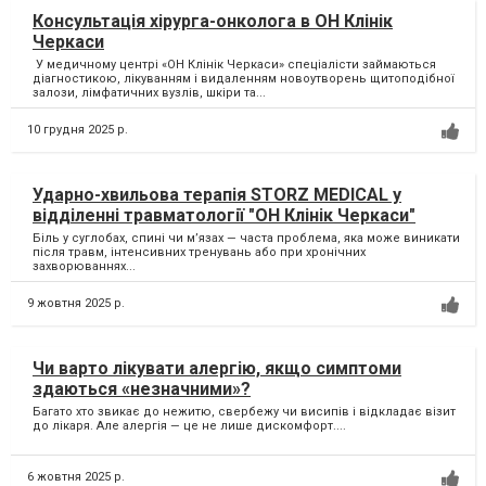
Консультація хірурга-онколога в ОН Клінік
Черкаси
У медичному центрі «ОН Клінік Черкаси» спеціалісти займаються
діагностикою, лікуванням і видаленням новоутворень щитоподібної
залози, лімфатичних вузлів, шкіри та...
10 грудня 2025 р.
Ударно-хвильова терапія STORZ MEDICAL у
відділенні травматології "ОН Клінік Черкаси"
Біль у суглобах, спині чи м’язах — часта проблема, яка може виникати
після травм, інтенсивних тренувань або при хронічних
захворюваннях...
9 жовтня 2025 р.
Чи варто лікувати алергію, якщо симптоми
здаються «незначними»?
Багато хто звикає до нежитю, свербежу чи висипів і відкладає візит
до лікаря. Але алергія — це не лише дискомфорт....
6 жовтня 2025 р.