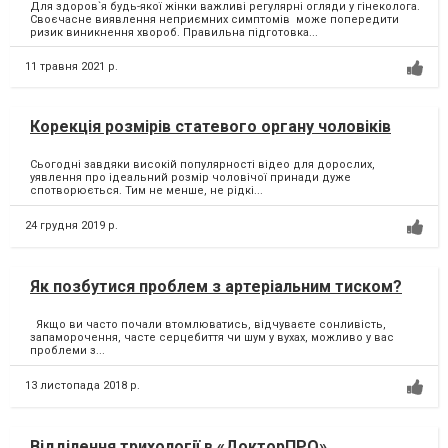
Для здоров`я будь-якої жінки важливі регулярні огляди у гінеколога.
Своєчасне виявлення неприємних симптомів може попередити
ризик виникнення хвороб. Правильна підготовка...
11 травня 2021 р.
Корекція розмірів статевого органу чоловіків
Сьогодні завдяки високій популярності відео для дорослих,
уявлення про ідеальний розмір чоловічої принади дуже
спотворюється. Тим не менше, не рідкі...
24 грудня 2019 р.
Як позбутися проблем з артеріальним тиском?
Якщо ви часто почали втомлюватись, відчуваєте сонливість,
запаморочення, часте серцебиття чи шум у вухах, можливо у вас
проблеми з...
13 листопада 2018 р.
Відділення трихології в «ДокторПРО»