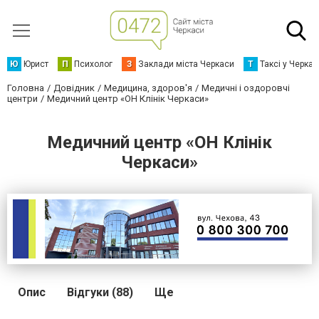
Ю
Юрист
П
Психолог
З
Заклади міста Черкаси
Т
Таксі у Черка
Головна
Довідник
Медицина, здоров'я
Медичні і оздоровчі
центри
Медичний центр «ОН Клінік Черкаси»
Медичний центр «ОН Клінік
Черкаси»
Опис
Відгуки (88)
Ще