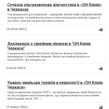
Сучасна ультразвукова діагностика в «ОН Клінік»
в Черкасах
Ультразвукове дослідження – швидкий, безпечний, інформативний
та водночас точний метод діагностики внутрішніх органів, судин та
суглобів. Цей метод діагностики успішно...
18 липня 2024 р.
Декларація з сімейним лікарем в "ОН Клінік
Черкаси"
У медичному центрі «ОН Клінік Черкаси» можна підписати
декларацію з сімейним лікарем. Запис на прийом ведеться
цілодобово. Що входить до...
4 липня 2024 р.
Ударно-хвильова терапія в неврології в «ОН Клінік
Черкаси»
Ударно-хвильова терапія (УХТ) – це метод лікування, який базується
на застосуванні акустичних хвиль, що характеризуються високими
амплітудами тиску. УХТ —...
15 травня 2024 р.