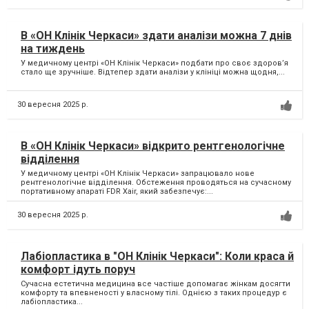
В «ОН Клінік Черкаси» здати аналізи можна 7 днів
на тиждень
У медичному центрі «ОН Клінік Черкаси» подбати про своє здоров’я
стало ще зручніше. Відтепер здати аналізи у клініці можна щодня,...
30 вересня 2025 р.
В «ОН Клінік Черкаси» відкрито рентгенологічне
відділення
У медичному центрі «ОН Клінік Черкаси» запрацювало нове
рентгенологічне відділення. Обстеження проводяться на сучасному
портативному апараті FDR Xair, який забезпечує:...
30 вересня 2025 р.
Лабіопластика в "ОН Клінік Черкаси": Коли краса й
комфорт ідуть поруч
Сучасна естетична медицина все частіше допомагає жінкам досягти
комфорту та впевненості у власному тілі. Однією з таких процедур є
лабіопластика...