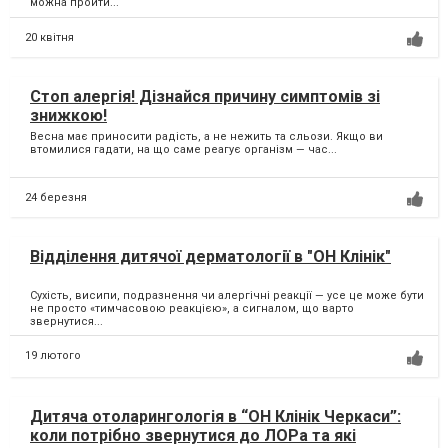
можна пройти...
20 квітня
Стоп алергія! Дізнайся причину симптомів зі
знижкою!
Весна має приносити радість, а не нежить та сльози. Якщо ви
втомилися гадати, на що саме реагує організм — час...
24 березня
Відділення дитячої дерматології в "ОН Клінік"
Сухість, висипи, подразнення чи алергічні реакції — усе це може бути
не просто «тимчасовою реакцією», а сигналом, що варто
звернутися...
19 лютого
Дитяча отоларингологія в “ОН Клінік Черкаси”:
коли потрібно звернутися до ЛОРа та які