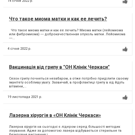
14 січня 2022 р.
Что такое миома матки и как ее лечить?
Что такое миома матки и как ее лечить? Миома матки (лейомиома
или фибромиома) ― доброкачественная опухоль матки. Лейомиома
―...
4 січня 2022 р.
Вакцинація від грипу в "ОН Клінік Черкаси"
Сезон грипу почнеться незабаром, а отже потрібно приділити своєму
імунітету особливу увагу. Зазвичай, в профілактиці грипу в хід йдуть
вітаміни,...
19 листопада 2021 р.
Лазерна хірургія в «ОН Клінік Черкаси»
Лазерна хірургія на сьогодні є лідером серед більшості методик
лікування. Адже за допомогою лазера відбувається стерильне та
безкровне висічення і...