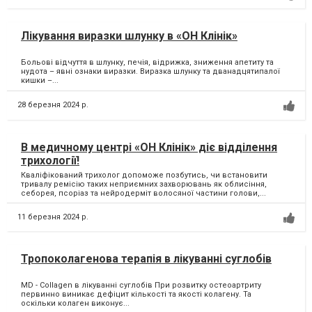
Лікування виразки шлунку в «ОН Клінік»
Больові відчуття в шлунку, печія, відрижка, зниження апетиту та
нудота – явні ознаки виразки. Виразка шлунку та дванадцятипалої
кишки –...
28 березня 2024 р.
В медичному центрі «ОН Клінік» діє відділення
трихології!
Кваліфікований трихолог допоможе позбутись, чи встановити
тривалу ремісію таких неприємних захворювань як облисіння,
себорея, псоріаз та нейродерміт волосяної частини голови,...
11 березня 2024 р.
Тропоколагенова терапія в лікуванні суглобів
MD - Collagen в лікуванні суглобів При розвитку остеоартриту
первинно виникає дефіцит кількості та якості колагену. Та
оскільки колаген виконує...