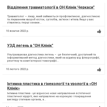
Відділення травматології в ОН Клінік Черкаси"
Травматолог — лікар, який займається профілактикою, діагностикою
та лікуванням хвороб кісток, суглобів, зв'язок і м'язів.Якщо у вас
з’явились перші ознаки...
10 жовтня 2022 р.
УЗД легень в "ОН Клінік"
Ультразвукова діагностика легень – це безпечний, доступний та
інформативний метод діагностики, який на відміну від флюрографії,
ренгтену та комп’ютерної томографії...
10 лютого 2022 р.
Інтимна пластика в гінекології та урології в «ОН
Клінік»
Інтимна пластика - це відносно нове направлення естетичної
пластичної хірургії, яке направлене на корекцію і покращення
вигляду статевих органів, а...