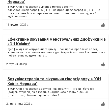
Черкаси"
В «ОН Клінік Черкаси» відтепер можна зробити
електроенцефалографію (ЕЕГ). Електроенцефалографія (ЕЕГ) — це
дослідження біоелектричної активності головного мозку, який
здійснюється...
15 грудня 2022 р.
Ефективне лікування менструальних дисфункцій в
«ОН Клінік»!
Дисфункція менструального циклу – поширена проблема серед
жінок та часта причина звернень до лікаря-гінеколога. Ця патологія є
небезпечною, адже часто...
2 грудня 2022 р.
Ботулінотерапія та лікування гіпергідрозу в "ОН
Клінік Черкаси"
В «ОН Клінік Черкаси» доступні нові послуги – ін’єкції ботоксу
(ботулінотерапія) та лікування надмірного потовиділення
(гіпергідроз). Ботокс - це ін’єкційний...
2 листопада 2022 р.