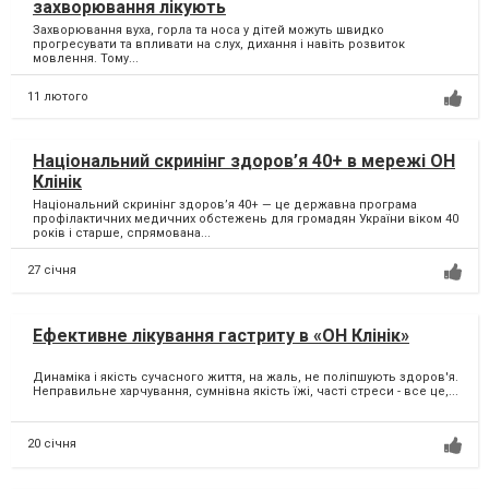
захворювання лікують
Захворювання вуха, горла та носа у дітей можуть швидко
прогресувати та впливати на слух, дихання і навіть розвиток
мовлення. Тому...
11 лютого
Національний скринінг здоров’я 40+ в мережі ОН
Клінік
Національний скринінг здоров’я 40+ — це державна програма
профілактичних медичних обстежень для громадян України віком 40
років і старше, спрямована...
27 січня
Ефективне лікування гастриту в «ОН Клінік»
Динаміка і якість сучасного життя, на жаль, не поліпшують здоров'я.
Неправильне харчування, сумнівна якість їжі, часті стреси - все це,...
20 січня