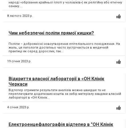
народі «обрізання крайньої плоті у чоловіків») як релігійну або етнічну
ознаку....
8 лютого 2023 р.
Чим небезпечні поліпи прямої кишки?
Поліпи – доброякісні новоутворення епітеліального походження. На
жаль, ця патологія достатньо часто зустрічається в медичній
практиці як серед дорослих, так...
19 січня 2023 р.
Відкриття власної лабораторії в «ОН Клінік
Черкаси
Відтепер отримати результати аналізів можна швидше та не
переплачувати додаткових коштів за забір матеріалу завдяки власній
лабораторії в «ОН Клінік...
4 січня 2023 р.
Електроенцефалографія відтепер в "ОН Клінік