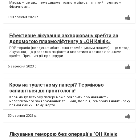
Масаж — це вид немедикаментозного лікування, який полягає у
фізичному...
18 вересня 2023 р.
Ефективне лікування захворювань хребта за
допомогою плазмоліфтингу в «ОН Клінік»
PRP терапія (введення збагаченої тромбоцитами плазми) – це метод
лікування, що дозволяє пацієнтам впоратися з захворюваннями
хребта. Принцип дії процедури...
5 вересня 2023 р.
Кров на туалетному папері? Терміново
запишіться до проктолога!
Кров на туалетному папері може говорити про наявність
небезпечного захворювання: тріщини, поліпів, геморою і навіть раку
прямої кишки. Тому варто...
30 серпня 2023 р.
Лікування геморою без операції в "ОН Клінік