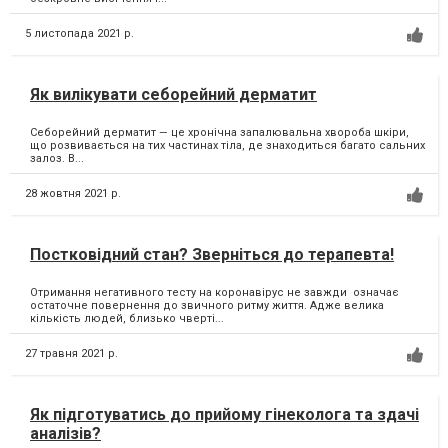
5 листопада 2021 р.
Як вилікувати себорейний дерматит
Себорейний дерматит — це хронічна запалювальна хвороба шкіри,
що розвивається на тих частинах тіла, де знаходиться багато сальних
залоз. В...
28 жовтня 2021 р.
Постковідний стан? Зверніться до терапевта!
Отримання негативного тесту на коронавірус не завжди означає
остаточне повернення до звичного ритму життя. Адже велика
кількість людей, близько чверті...
27 травня 2021 р.
Як підготуватись до прийому гінеколога та здачі
аналізів?