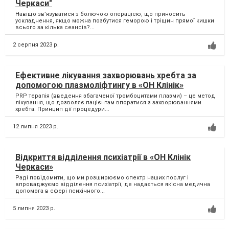
Черкаси"
Навіщо зв’язуватися з болючою операцією, що приносить
ускладнення, якщо можна позбутися геморою і тріщин прямої кишки
всього за кілька сеансів?...
2 серпня 2023 р.
Ефективне лікування захворювань хребта за
допомогою плазмоліфтингу в «ОН Клінік»
PRP терапія (введення збагаченої тромбоцитами плазми) – це метод
лікування, що дозволяє пацієнтам впоратися з захворюваннями
хребта. Принцип дії процедури...
12 липня 2023 р.
Відкриття відділення психіатрії в «ОН Клінік
Черкаси»
Раді повідомити, що ми розширюємо спектр наших послуг і
впроваджуємо відділення психіатрії, де надається якісна медична
допомога в сфері психічного...
5 липня 2023 р.