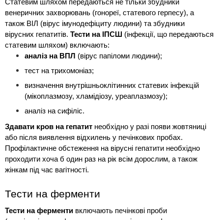
Статевим шляхом передаються не тільки збудники 
венеричних захворювань (гонореї, статевого герпесу), а 
також ВІЛ (вірус імунодефіциту людини) та збудники 
вірусних гепатитів. 
Тести на ІПСШ
 (інфекції, що передаються 
статевим шляхом) включають:
аналіз на ВПЛ
 (вірус папіломи людини);
тест на трихомоніаз;
визначення внутрішньоклітинних статевих інфекцій 
(мікоплазмозу, хламідіозу, уреаплазмозу);
аналіз на сифіліс.
Здавати кров на гепатит
 необхідно у разі появи жовтяниці 
або після виявлення відхилень у печінкових пробах. 
Профілактичне обстеження на вірусні гепатити необхідно 
проходити хоча б один раз на рік всім дорослим, а також 
жінкам під час вагітності.
Тести на ферменти
Тести на ферменти
 включають печінкові проби 