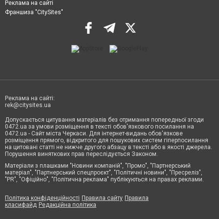
Реклама на сайті
Франшиза "CitySites"
Реклама на сайті:
rek@citysites.ua
Допускається цитування матеріалів без отримання попередньої згоди
0472.ua за умови розміщення в тексті обов'язкового посилання на
0472.ua - Сайт міста Черкаси. Для інтернет-видань обов'язкове
розміщення прямого, відкритого для пошукових систем гіперпосилання
на цитовані статті не нижче другого абзацу в тексті або в якості джерела.
Порушення виняткових прав переслідується Законом.
Матеріали з плашками "Новини компаній", "Промо", "Партнерський
матеріал", "Партнерський спецпроєкт", "Політичні новини", "Пресреліз",
"PR", "Офіційно", "Політична реклама" публікуються на правах реклами.
Політика конфіденційності
Правила сайту
Правила
класифайд
Редакційна політика