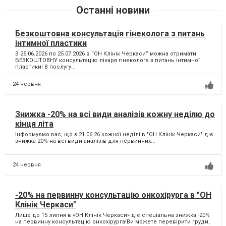
Останні новини
Безкоштовна консультація гінеколога з питань
інтимної пластики
З 25.06.2026 по 25.07.2026 в “ОН Клінік Черкаси” можна отримати
БЕЗКОШТОВНУ консультацію лікаря гінеколога з питань інтимної
пластики! В послугу...
24 червня
Знижка -20% на всі види аналізів кожну неділю до
кінця літа
Інформуємо вас, що з 21.06.26 кожної неділі в "ОН Клінік Черкаси" діє
знижка 20% на всі види аналізів для первинних...
24 червня
-20% на первинну консультацію онкохірурга в "ОН
Клінік Черкаси"
Лише до 15 липня в «ОН Клінік Черкаси» діє спеціальна знижка -20%
на первинну консультацію онкохірурга!Ви можете перевірити груди,