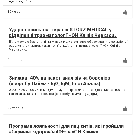
щитоподібну...
15 червня
Ударно-хвильова терапія STORZ MEDICAL у
відділенні травматології «ОН Клінік Черкаси»
Біль у суглобах, спині чи м’язах може суттєво обмежувати рухливість і
заважати активному життю. У відділенні травматології «ОН Клінік
Черкаси»...
4 червня
Знижка -40% на пакет аналізів на бореліоз
(хворобу Лайма - IgG, IgM, БлотАналіз)
З 20.05.26-20.06.26 в медичному центрі «ОН Клінік» діє знижка 40% на
пакет аналізів на бореліоз (хворобу Лайма - IgG, IgM,...
27 травня
Програма лояльності для пацієнтів, які пройшли
«Скринінг здоровʼя 40+» в «ОН Клінік»