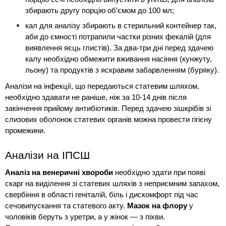
збирають другу порцію об’ємом до 100 мл;
кал для аналізу збирають в стерильний контейнер так, 
аби до ємності потрапили частки різних фекалій (для 
виявлення яєць глистів). За два-три дні перед здачею 
калу необхідно обмежити вживання насіння (кунжуту, 
льону) та продуктів з яскравим забарвленням (буряку).
Аналізи на інфекції, що передаються статевим шляхом, 
необхідно здавати не раніше, ніж за 10-14 днів після 
закінчення прийому антибіотиків. Перед здачею зішкрібів зі 
слизових оболонок статевих органів можна провести гігієну 
промежини.
Аналізи на ІПСШ
Аналіз на венеричні хвороби
 необхідно здати при появі 
скарг на виділення зі статевих шляхів з неприємним запахом, 
свербіння в області геніталій, біль і дискомфорт під час 
сечовипускання та статевого акту. 
Мазок на флору
 у 
чоловіків беруть з уретри, а у жінок — з піхви.