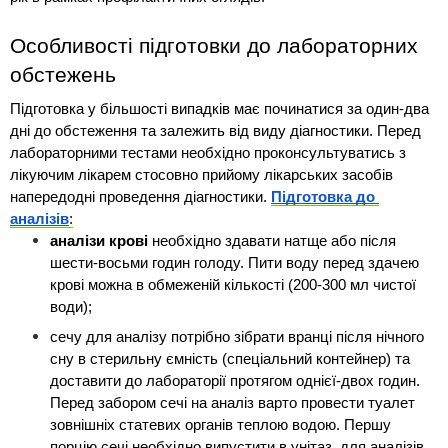
Особливості підготовки до лабораторних 
обстежень
Підготовка у більшості випадків має починатися за один-два 
дні до обстеження та залежить від виду діагностики. Перед 
лабораторними тестами необхідно проконсультуватись з 
лікуючим лікарем стосовно прийому лікарських засобів 
напередодні проведення діагностики. 
Підготовка до 
аналізів
:
аналізи крові
 необхідно здавати натще або після 
шести-восьми годин голоду. Пити воду перед здачею 
крові можна в обмеженій кількості (200-300 мл чистої 
води);
сечу для аналізу потрібно зібрати вранці після нічного 
сну в стерильну ємність (спеціальний контейнер) та 
доставити до лабораторії протягом однієї-двох годин. 
Перед забором сечі на аналіз варто провести туалет 
зовнішніх статевих органів теплою водою. Першу 
порцію сечі необхідно випустити в унітаз, для аналізів 