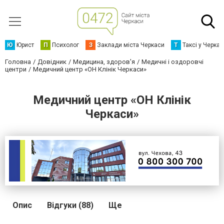
Ю
Юрист
П
Психолог
З
Заклади міста Черкаси
Т
Таксі у Черка
Головна
Довідник
Медицина, здоров'я
Медичні і оздоровчі
центри
Медичний центр «ОН Клінік Черкаси»
Медичний центр «ОН Клінік
Черкаси»
Опис
Відгуки (88)
Ще