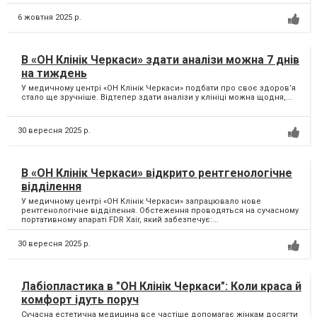
6 жовтня 2025 р.
В «ОН Клінік Черкаси» здати аналізи можна 7 днів
на тиждень
У медичному центрі «ОН Клінік Черкаси» подбати про своє здоров’я
стало ще зручніше. Відтепер здати аналізи у клініці можна щодня,...
30 вересня 2025 р.
В «ОН Клінік Черкаси» відкрито рентгенологічне
відділення
У медичному центрі «ОН Клінік Черкаси» запрацювало нове
рентгенологічне відділення. Обстеження проводяться на сучасному
портативному апараті FDR Xair, який забезпечує:...
30 вересня 2025 р.
Лабіопластика в "ОН Клінік Черкаси": Коли краса й
комфорт ідуть поруч
Сучасна естетична медицина все частіше допомагає жінкам досягти