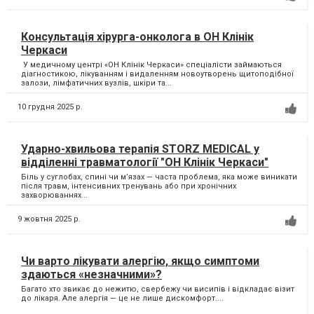
Консультація хірурга-онколога в ОН Клінік
Черкаси
У медичному центрі «ОН Клінік Черкаси» спеціалісти займаються
діагностикою, лікуванням і видаленням новоутворень щитоподібної
залози, лімфатичних вузлів, шкіри та...
10 грудня 2025 р.
Ударно-хвильова терапія STORZ MEDICAL у
відділенні травматології "ОН Клінік Черкаси"
Біль у суглобах, спині чи м’язах — часта проблема, яка може виникати
після травм, інтенсивних тренувань або при хронічних
захворюваннях...
9 жовтня 2025 р.
Чи варто лікувати алергію, якщо симптоми
здаються «незначними»?
Багато хто звикає до нежитю, свербежу чи висипів і відкладає візит
до лікаря. Але алергія — це не лише дискомфорт....