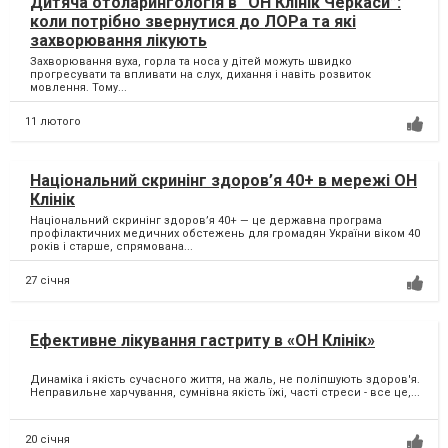
Дитяча отоларингологія в “ОН Клінік Черкаси”:
коли потрібно звернутися до ЛОРа та які
захворювання лікують
Захворювання вуха, горла та носа у дітей можуть швидко
прогресувати та впливати на слух, дихання і навіть розвиток
мовлення. Тому...
11 лютого
Національний скринінг здоров’я 40+ в мережі ОН
Клінік
Національний скринінг здоров’я 40+ — це державна програма
профілактичних медичних обстежень для громадян України віком 40
років і старше, спрямована...
27 січня
Ефективне лікування гастриту в «ОН Клінік»
Динаміка і якість сучасного життя, на жаль, не поліпшують здоров'я.
Неправильне харчування, сумнівна якість їжі, часті стреси - все це,...
20 січня