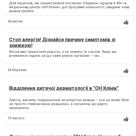
Для пацієнтів, які скористалися послугою «Скринінг здоровʼя 40+» в
медичному центрі «ОН Клінік», діє програма лояльності, завдяки чому
можна пройти...
20 квітня
Стоп алергія! Дізнайся причину симптомів зі
знижкою!
Весна має приносити радість, а не нежить та сльози. Якщо ви
втомилися гадати, на що саме реагує організм — час...
24 березня
Відділення дитячої дерматології в "ОН Клінік"
Сухість, висипи, подразнення чи алергічні реакції — усе це може бути
не просто «тимчасовою реакцією», а сигналом, що варто
звернутися...
19 лютого