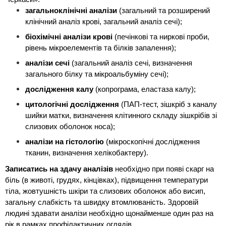
загальноклінічні аналізи
 (загальний та розширений 
клінічний аналіз крові, загальний аналіз сечі);
біохімічні
аналізи крові
 (печінкові та ниркові проби, 
рівень мікроелементів та білків запалення);
аналізи сечі 
(загальний аналіз сечі, визначення 
загального білку та мікроальбуміну сечі);
дослідження калу
 (копрограма, еластаза калу);
цитологічні дослідження
 (ПАП-тест, зішкріб з каналу 
шийки матки, визначення клітинного складу зішкрібів зі 
слизових оболонок носа);
аналізи на гістологію
 (мікроскопічні дослідження 
тканин, визначення хелікобактеру).
Записатись на здачу аналізів
 необхідно при появі скарг на 
біль (в животі, грудях, кінцівках), підвищення температури 
тіла, жовтушність шкіри та слизових оболонок або висип, 
загальну слабкість та швидку втомлюваність. Здоровій 
людині здавати аналізи необхідно щонайменше один раз на 
рік в рамках профілактичних оглядів.