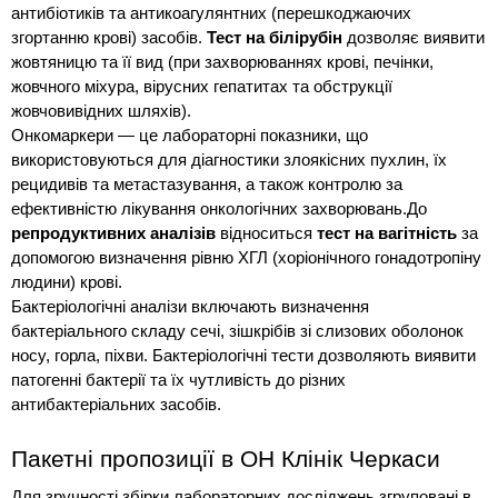
антибіотиків та антикоагулянтних (перешкоджаючих 
згортанню крові) засобів. 
Тест на білірубін
 дозволяє виявити 
жовтяницю та її вид (при захворюваннях крові, печінки, 
жовчного міхура, вірусних гепатитах та обструкції 
жовчовивідних шляхів).
Онкомаркери — це лабораторні показники, що 
використовуються для діагностики злоякісних пухлин, їх 
рецидивів та метастазування, а також контролю за 
ефективністю лікування онкологічних захворювань.До 
репродуктивних аналізів
 відноситься 
тест на вагітність
 за 
допомогою визначення рівню ХГЛ (хоріонічного гонадотропіну 
людини) крові.
Бактеріологічні аналізи включають визначення 
бактеріального складу сечі, зішкрібів зі слизових оболонок 
носу, горла, піхви. Бактеріологічні тести дозволяють виявити 
патогенні бактерії та їх чутливість до різних 
антибактеріальних засобів.
Пакетні пропозиції в ОН Клінік Черкаси
Для зручності збірки лабораторних досліджень згруповані в 