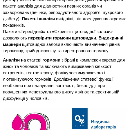
пакети аналізів для діагностики певних органів чи 
захворювань (печінки, репродуктивного здоров’я, цукрового 
діабету). 
Пакетні аналізи 
вигідніші, ніж дослідження окремих 
показників.
Пакети «Тиреоїдний» та «Скринінг щитовидної залози» 
дозволяють 
перевірити гормони щитовидки
. 
Ендокринні 
маркери 
щитовидної залози включають визначення рівнів 
тироксину, трийодтироніну та тиреотропного гормону.
Аналізи на 
статеві 
гормони
 зібрані в комплекси окремо для 
жінок та чоловіків та включають вимірювання кількості 
естрогенів, тестостерону, фолікулостимулюючого і 
лютеїнізуючого гормонів. Дослідження статевої функції 
необхідно при плануванні вагітності, безплідді, при 
порушеннях менструального циклу у жінок та еректильній 
дисфункції у чоловіків.