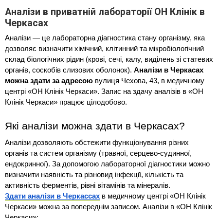
Аналізи в приватній лабораторії ОН Клінік в
Черкасах
Аналізи — це лабораторна діагностика стану організму, яка 
дозволяє визначити хімічний, клітинний та мікробіологічний 
склад біологічних рідин (крові, сечі, калу, виділень зі статевих 
органів, соскобів слизових оболонок). 
Аналізи в Черкасах 
можна здати за адресою
 вулиця Чехова, 43, в медичному 
центрі «ОН Клінік Черкаси». Запис на здачу аналізів в «ОН 
Клінік Черкаси» працює цілодобово.
Які аналізи можна здати в Черкасах?
Аналізи дозволяють обстежити функціонування різних 
органів та систем організму (травної, серцево-судинної, 
ендокринної). За допомогою лабораторної діагностики можно 
визначити наявність та різновид інфекції, кількість та 
активність ферментів, рівні вітамінів та мінералів.
Здати аналізи в Черкассах
в медичному центрі «ОН Клінік 
Черкаси» можна за попереднім записом. Аналізи в «ОН Клінік 
Черкаси»: