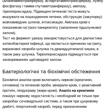
(аланінамінотранферазу, аспартатамінотрансферазу, лужну 
фосфатазу і гамма-глутамілтранферазу), амілазу, 
тіреопероксидазу. Підвищені печінкові тести можуть 
вказувати на пошкодження печінки, обструкцію (закупорку) 
жовчовивідних шляхів, інтоксикацію. Амілаза крові є 
показником гострого панкреатиту (запалення підшлункової 
залози).
Тест на фермент уреазу використовується для діагностики 
хелікобактерної інфекції, що являється причиною гастриту, 
виразкової хвороби шлунка та дванадцятипалої кишки, в 
також раку шлунка. Тиреопероксидаза підвищується при 
захворюваннях щитовидної залози.
Бактеріологічні та біохімічні обстеження
Біохімічні аналізи крові включають ниркові (креатинін, 
сечовина) та печінкові проби, мінерали крові, с-реактивний 
протеїн, ліпідограму (жири крові). 
Аналіз на креатинін
показує ниркову недостатність і необхідний не тільки при 
хворобах сечовидільної системи, а також при цукровому 
діабеті, гіпертонічній хворобі, перед призначенням 