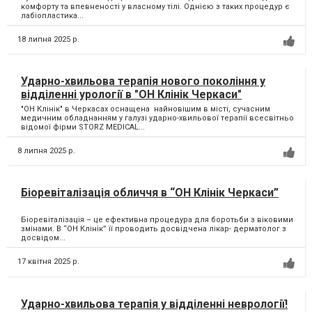
комфорту та впевненості у власному тілі. Однією з таких процедур є
лабіопластика...
18 липня 2025 р.
Ударно-хвильова терапія нового покоління у
відділенні урології в "ОН Клінік Черкаси"
"ОН Клінік" в Черкасах оснащена найновішим в місті, сучасним
медичним обладнанням у галузі ударно-хвильової терапії всесвітньо
відомої фірми STORZ MEDICAL...
8 липня 2025 р.
Біоревіталізація обличчя в “ОН Клінік Черкаси”
Біоревіталізація – це ефективна процедура для боротьби з віковими
змінами. В “ОН Клінік” її проводить досвідчена лікар- дерматолог з
досвідом...
17 квітня 2025 р.
Ударно-хвильова терапія у відділенні неврології!