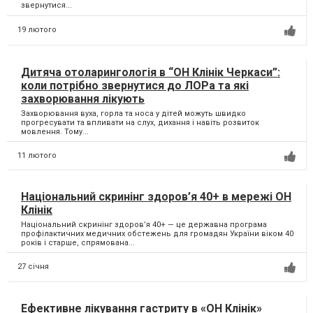
звернутися...
19 лютого
Дитяча отоларингологія в “ОН Клінік Черкаси”:
коли потрібно звернутися до ЛОРа та які
захворювання лікують
Захворювання вуха, горла та носа у дітей можуть швидко
прогресувати та впливати на слух, дихання і навіть розвиток
мовлення. Тому...
11 лютого
Національний скринінг здоров’я 40+ в мережі ОН
Клінік
Національний скринінг здоров’я 40+ — це державна програма
профілактичних медичних обстежень для громадян України віком 40
років і старше, спрямована...
27 січня
Ефективне лікування гастриту в «ОН Клінік»