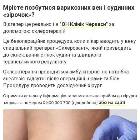
Мрієте позбутися варикозних вен і судинних
«зірочок»?
Відтепер це реально
і
в
"ОН Клінік Черкаси"
за
допомогою склеротерапії!
Це безопераційна процедура, коли лікар вводить у вену
спеціальний препарат «Склерозант»,
який призводить
до склеювання стінок судин
та швидкого
терапевтичного результату
.
Склеротерапія проводиться амбулаторно, не потрібна
анестезія, відсутні після операційні шрами та біль.
Процедуру проводить досвідчений хірург.
Отримати детальну інформацію та записатись на прийом
до хірурга
або на сайті
можна за номером 0 800 300 700 (цілодобово)