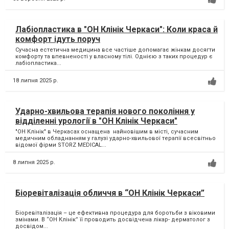
Лабіопластика в "ОН Клінік Черкаси": Коли краса й
комфорт ідуть поруч
Сучасна естетична медицина все частіше допомагає жінкам досягти
комфорту та впевненості у власному тілі. Однією з таких процедур є
лабіопластика...
18 липня 2025 р.
Ударно-хвильова терапія нового покоління у
відділенні урології в "ОН Клінік Черкаси"
"ОН Клінік" в Черкасах оснащена найновішим в місті, сучасним
медичним обладнанням у галузі ударно-хвильової терапії всесвітньо
відомої фірми STORZ MEDICAL...
8 липня 2025 р.
Біоревіталізація обличчя в “ОН Клінік Черкаси”
Біоревіталізація – це ефективна процедура для боротьби з віковими
змінами. В “ОН Клінік” її проводить досвідчена лікар- дерматолог з
досвідом...