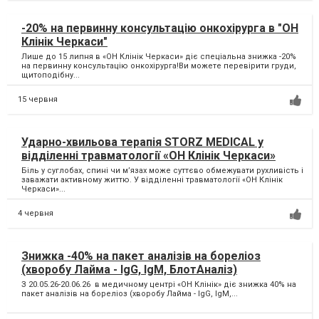
-20% на первинну консультацію онкохірурга в "ОН
Клінік Черкаси"
Лише до 15 липня в «ОН Клінік Черкаси» діє спеціальна знижка -20%
на первинну консультацію онкохірурга!Ви можете перевірити груди,
щитоподібну...
15 червня
Ударно-хвильова терапія STORZ MEDICAL у
відділенні травматології «ОН Клінік Черкаси»
Біль у суглобах, спині чи м’язах може суттєво обмежувати рухливість і
заважати активному життю. У відділенні травматології «ОН Клінік
Черкаси»...
4 червня
Знижка -40% на пакет аналізів на бореліоз
(хворобу Лайма - IgG, IgM, БлотАналіз)
З 20.05.26-20.06.26 в медичному центрі «ОН Клінік» діє знижка 40% на
пакет аналізів на бореліоз (хворобу Лайма - IgG, IgM,...