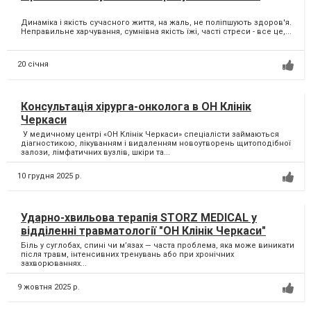
Динаміка і якість сучасного життя, на жаль, не поліпшують здоров'я.
Неправильне харчування, сумнівна якість їжі, часті стреси - все це,...
20 січня
Консультація хірурга-онколога в ОН Клінік
Черкаси
У медичному центрі «ОН Клінік Черкаси» спеціалісти займаються
діагностикою, лікуванням і видаленням новоутворень щитоподібної
залози, лімфатичних вузлів, шкіри та...
10 грудня 2025 р.
Ударно-хвильова терапія STORZ MEDICAL у
відділенні травматології "ОН Клінік Черкаси"
Біль у суглобах, спині чи м’язах — часта проблема, яка може виникати
після травм, інтенсивних тренувань або при хронічних
захворюваннях...
9 жовтня 2025 р.