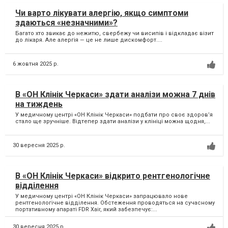
Чи варто лікувати алергію, якщо симптоми
здаються «незначними»?
Багато хто звикає до нежитю, свербежу чи висипів і відкладає візит
до лікаря. Але алергія — це не лише дискомфорт....
6 жовтня 2025 р.
В «ОН Клінік Черкаси» здати аналізи можна 7 днів
на тиждень
У медичному центрі «ОН Клінік Черкаси» подбати про своє здоров’я
стало ще зручніше. Відтепер здати аналізи у клініці можна щодня,...
30 вересня 2025 р.
В «ОН Клінік Черкаси» відкрито рентгенологічне
відділення
У медичному центрі «ОН Клінік Черкаси» запрацювало нове
рентгенологічне відділення. Обстеження проводяться на сучасному
портативному апараті FDR Xair, який забезпечує:...
30 вересня 2025 р.