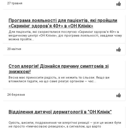
27 травня
Програма лояльності для пацієнтів, які пройшли
«Скринінг здоровʼя 40+» в «ОН Клінік»
Для пацієнтів, які скористалися послугою «Скринінг здоровʼя 40+» в
медичному центрі «ОН Клінік», діє програма лояльності, завдяки чому
можна пройти...
20 квітня
Стоп алергія! Дізнайся причину симптомів зі
знижкою!
Весна має приносити радість, а не нежить та сльози. Якщо ви
втомилися гадати, на що саме реагує організм — час...
24 березня
Відділення дитячої дерматології в "ОН Клінік"
Сухість, висипи, подразнення чи алергічні реакції — усе це може бути
не просто «тимчасовою реакцією», а сигналом, що варто