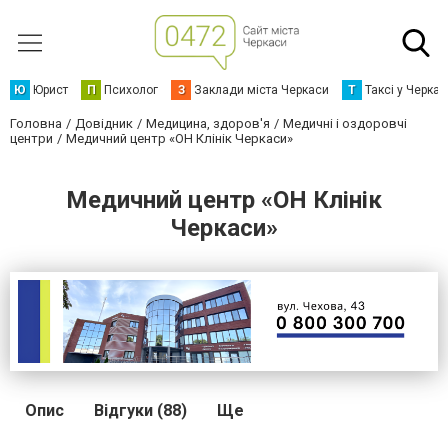
Ю
Юрист
П
Психолог
З
Заклади міста Черкаси
Т
Таксі у Черка
Головна
Довідник
Медицина, здоров'я
Медичні і оздоровчі
центри
Медичний центр «ОН Клінік Черкаси»
Медичний центр «ОН Клінік
Черкаси»
Опис
Відгуки (88)
Ще