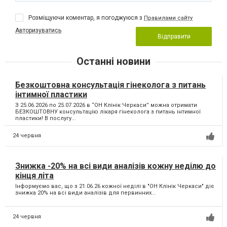
Розміщуючи коментар, я погоджуюся з
Правилами сайту
Авторизуватись
Відправити
Останні новини
Безкоштовна консультація гінеколога з питань
інтимної пластики
З 25.06.2026 по 25.07.2026 в “ОН Клінік Черкаси” можна отримати
БЕЗКОШТОВНУ консультацію лікаря гінеколога з питань інтимної
пластики! В послугу...
24 червня
Знижка -20% на всі види аналізів кожну неділю до
кінця літа
Інформуємо вас, що з 21.06.26 кожної неділі в "ОН Клінік Черкаси" діє
знижка 20% на всі види аналізів для первинних...
24 червня