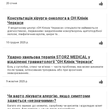
20 січня
Консультація хірурга-онколога в ОН Клінік
Черкаси
У медичному центрі «ОН Клінік Черкаси» спеціалісти займаються
діагностикою, лікуванням і видаленням новоутворень щитоподібної
залози, лімфатичних вузлів, шкіри та...
10 грудня 2025 р.
Ударно-хвильова терапія STORZ MEDICAL у
відділенні травматології "ОН Клінік Черкаси"
Біль у суглобах, спині чи м’язах — часта проблема, яка може виникати
після травм, інтенсивних тренувань або при хронічних
захворюваннях...
9 жовтня 2025 р.
Чи варто лікувати алергію, якщо симптоми
здаються «незначними»?
Багато хто звикає до нежитю, свербежу чи висипів і відкладає візит
до лікаря. Але алергія — це не лише дискомфорт....