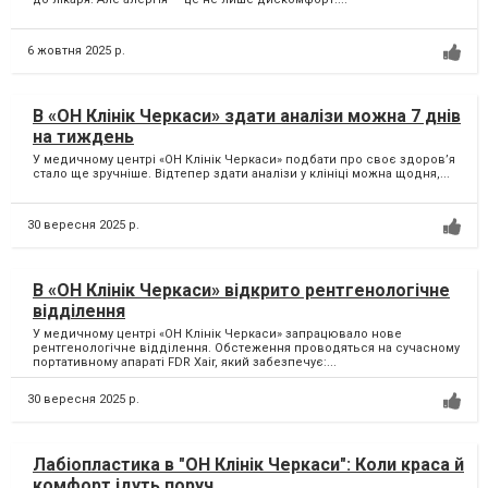
6 жовтня 2025 р.
В «ОН Клінік Черкаси» здати аналізи можна 7 днів
на тиждень
У медичному центрі «ОН Клінік Черкаси» подбати про своє здоров’я
стало ще зручніше. Відтепер здати аналізи у клініці можна щодня,...
30 вересня 2025 р.
В «ОН Клінік Черкаси» відкрито рентгенологічне
відділення
У медичному центрі «ОН Клінік Черкаси» запрацювало нове
рентгенологічне відділення. Обстеження проводяться на сучасному
портативному апараті FDR Xair, який забезпечує:...
30 вересня 2025 р.
Лабіопластика в "ОН Клінік Черкаси": Коли краса й
комфорт ідуть поруч