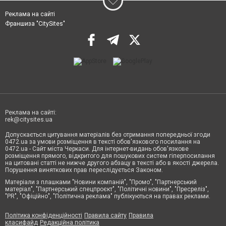
Реклама на сайті
Франшиза "CitySites"
Реклама на сайті:
rek@citysites.ua
Допускається цитування матеріалів без отримання попередньої згоди
0472.ua за умови розміщення в тексті обов'язкового посилання на
0472.ua - Сайт міста Черкаси. Для інтернет-видань обов'язкове
розміщення прямого, відкритого для пошукових систем гіперпосилання
на цитовані статті не нижче другого абзацу в тексті або в якості джерела.
Порушення виняткових прав переслідується Законом.
Матеріали з плашками "Новини компаній", "Промо", "Партнерський
матеріал", "Партнерський спецпроєкт", "Політичні новини", "Пресреліз",
"PR", "Офіційно", "Політична реклама" публікуються на правах реклами.
Політика конфіденційності
Правила сайту
Правила
класифайд
Редакційна політика