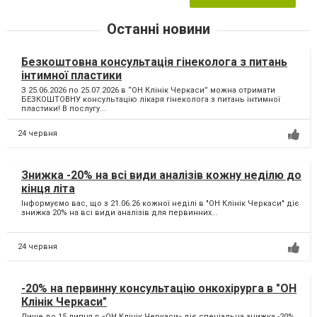
Останні новини
Безкоштовна консультація гінеколога з питань
інтимної пластики
З 25.06.2026 по 25.07.2026 в “ОН Клінік Черкаси” можна отримати
БЕЗКОШТОВНУ консультацію лікаря гінеколога з питань інтимної
пластики! В послугу...
24 червня
Знижка -20% на всі види аналізів кожну неділю до
кінця літа
Інформуємо вас, що з 21.06.26 кожної неділі в "ОН Клінік Черкаси" діє
знижка 20% на всі види аналізів для первинних...
24 червня
-20% на первинну консультацію онкохірурга в "ОН
Клінік Черкаси"
Лише до 15 липня в «ОН Клінік Черкаси» діє спеціальна знижка -20%