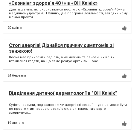
«Скринінг здоровʼя 40+» в «ОН Клінік»
Для пацієнтів, які скористалися послугою «Скринінг здоровʼя 40+» в
медичному центрі «ОН Клінік», діє програма лояльності, завдяки чому
можна пройти...
20 квітня
Стоп алергія! Дізнайся причину симптомів зі
знижкою!
Весна має приносити радість, а не нежить та сльози. Якщо ви
втомилися гадати, на що саме реагує організм — час...
24 березня
Відділення дитячої дерматології в "ОН Клінік"
Сухість, висипи, подразнення чи алергічні реакції — усе це може бути
не просто «тимчасовою реакцією», а сигналом, що варто
звернутися...
19 лютого