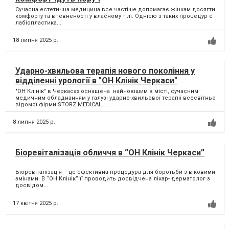
Сучасна естетична медицина все частіше допомагає жінкам досягти
комфорту та впевненості у власному тілі. Однією з таких процедур є
лабіопластика...
18 липня 2025 р.
Ударно-хвильова терапія нового покоління у
відділенні урології в "ОН Клінік Черкаси"
"ОН Клінік" в Черкасах оснащена найновішим в місті, сучасним
медичним обладнанням у галузі ударно-хвильової терапії всесвітньо
відомої фірми STORZ MEDICAL...
8 липня 2025 р.
Біоревіталізація обличчя в “ОН Клінік Черкаси”
Біоревіталізація – це ефективна процедура для боротьби з віковими
змінами. В “ОН Клінік” її проводить досвідчена лікар- дерматолог з
досвідом...
17 квітня 2025 р.