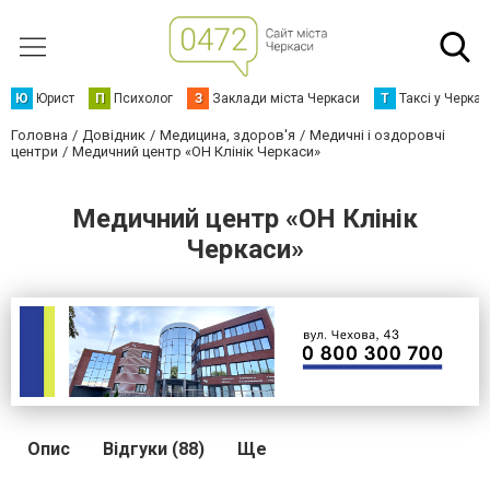
Ю
Юрист
П
Психолог
З
Заклади міста Черкаси
Т
Таксі у Черка
Головна
Довідник
Медицина, здоров'я
Медичні і оздоровчі
центри
Медичний центр «ОН Клінік Черкаси»
Медичний центр «ОН Клінік
Черкаси»
Опис
Відгуки (88)
Ще