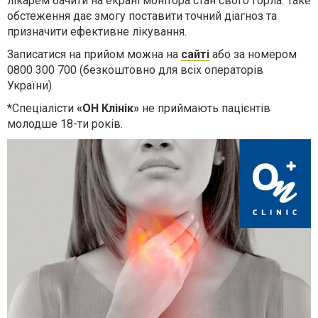
лікарем бачити на екрані монітора стан свого горла. Таке
обстеження дає змогу поставити точний діагноз та
призначити ефективне лікування.
Записатися на прийом можна на
сайті
або за номером
0800 300 700 (безкоштовно для всіх операторів
України).
*Спеціалісти
«ОН Клінік»
не приймають пацієнтів
молодше 18-ти років.