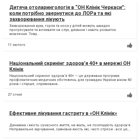
Дитяча отоларингологія в “ОН Клінік Черкаси”:
коли потрібно звернутися до ЛОРа та які
захворювання лікують
Захворювання вуха, горла та носа у дітей можуть швидко
прогресувати та впливати на слух, дихання і навіть розвиток
мовлення. Тому...
11 лютого
Національний скринінг здоров’я 40+ в мережі ОН
Клінік
Національний скринінг здоров’я 40+ — це державна програма
профілактичних медичних обстежень для громадян України віком 40
років і старше, спрямована...
27 січня
Ефективне лікування гастриту в «ОН Клінік»
Динаміка і якість сучасного життя, на жаль, не поліпшують здоров'я.
Неправильне харчування, сумнівна якість їжі, часті стреси - все це,...