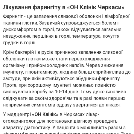
Лікування фарингіту в «ОН Клінік Черкаси»
Фарингіт - це запалення слизової оболонки і лімфоїдної
тканини глотки. Зазвичай супроводжується болем і
дискомфортом в горлі, також відчувається загальне
нездужання, першіння в горлі, температура, почуття
грудки в горлі.
Крім бактерій і вірусів причиною запалення слизової
оболонки глотки може стати переохолодження
організму і прийом холодних напоїв. Через зниження
імунітету, гіповітамінозу, людина більш сприйнятлива до
застуди, при якій активізуються збудники фарингіту.
Проте, п
ри хорошому імунітеті можливо
повністю
вилікувати
хворобу
за 10-14 днів.
Тому дуже важливо
слідкувати за своїм здоров’ям та в разі появи перших
неприємних симптомів одразу звертатися до лікаря.
У медцентрі
«ОН Клінік»
в Черкасах лікар-
отоларинголог для постановки діагнозу проводить
апаратну діагностику. У пацієнта є можливість разом з