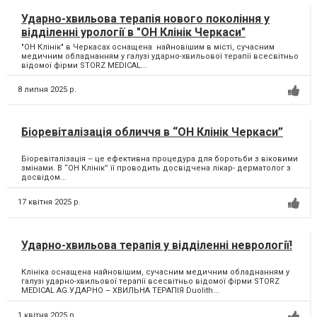
Ударно-хвильова терапія нового покоління у
відділенні урології в "ОН Клінік Черкаси"
"ОН Клінік" в Черкасах оснащена найновішим в місті, сучасним
медичним обладнанням у галузі ударно-хвильової терапії всесвітньо
відомої фірми STORZ MEDICAL...
8 липня 2025 р.
Біоревіталізація обличчя в “ОН Клінік Черкаси”
Біоревіталізація – це ефективна процедура для боротьби з віковими
змінами. В “ОН Клінік” її проводить досвідчена лікар- дерматолог з
досвідом...
17 квітня 2025 р.
Ударно-хвильова терапія у відділенні неврології!
Клініка оснащена найновішим, сучасним медичним обладнанням у
галузі ударно-хвильової терапії всесвітньо відомої фірми STORZ
MEDICAL AG.УДАРНО – ХВИЛЬНА ТЕРАПІЯ Duolith...
1 квітня 2025 р.