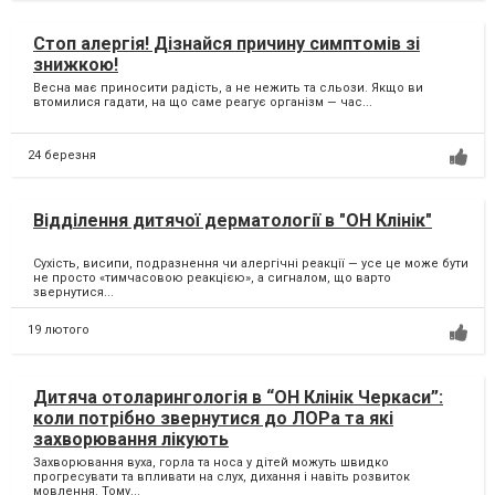
Стоп алергія! Дізнайся причину симптомів зі
знижкою!
Весна має приносити радість, а не нежить та сльози. Якщо ви
втомилися гадати, на що саме реагує організм — час...
24 березня
Відділення дитячої дерматології в "ОН Клінік"
Сухість, висипи, подразнення чи алергічні реакції — усе це може бути
не просто «тимчасовою реакцією», а сигналом, що варто
звернутися...
19 лютого
Дитяча отоларингологія в “ОН Клінік Черкаси”:
коли потрібно звернутися до ЛОРа та які
захворювання лікують
Захворювання вуха, горла та носа у дітей можуть швидко
прогресувати та впливати на слух, дихання і навіть розвиток
мовлення. Тому...