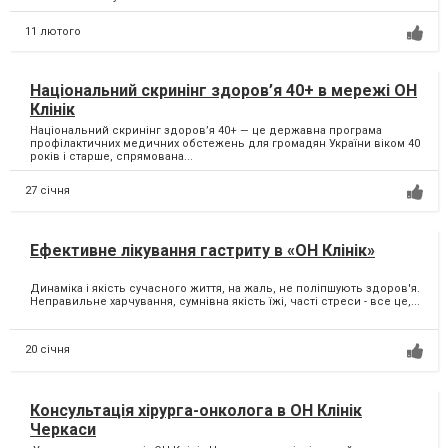
11 лютого
Національний скринінг здоров’я 40+ в мережі ОН
Клінік
Національний скринінг здоров’я 40+ — це державна програма
профілактичних медичних обстежень для громадян України віком 40
років і старше, спрямована...
27 січня
Ефективне лікування гастриту в «ОН Клінік»
Динаміка і якість сучасного життя, на жаль, не поліпшують здоров'я.
Неправильне харчування, сумнівна якість їжі, часті стреси - все це,...
20 січня
Консультація хірурга-онколога в ОН Клінік
Черкаси