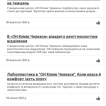
на тиждень
У медичному центрі «ОН Клінік Черкаси» подбати про своє здоров’я
стало ще зручніше. Відтепер здати аналізи у клініці можна щодня,...
30 вересня 2025 р.
В «ОН Клінік Черкаси» відкрито рентгенологічне
відділення
У медичному центрі «ОН Клінік Черкаси» запрацювало нове
рентгенологічне відділення. Обстеження проводяться на сучасному
портативному апараті FDR Xair, який забезпечує:...
30 вересня 2025 р.
Лабіопластика в "ОН Клінік Черкаси": Коли краса й
комфорт ідуть поруч
Сучасна естетична медицина все частіше допомагає жінкам досягти
комфорту та впевненості у власному тілі. Однією з таких процедур є
лабіопластика...
18 липня 2025 р.