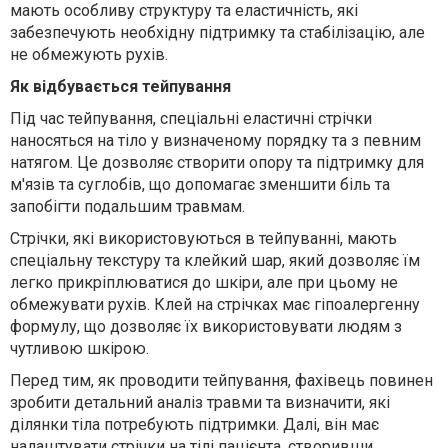
мають особливу структуру та еластичність, які
забезпечують необхідну підтримку та стабілізацію, але
не обмежують рухів.
Як відбувається тейпування
Під час тейпування, спеціальні еластичні стрічки
наносяться на тіло у визначеному порядку та з певним
натягом. Це дозволяє створити опору та підтримку для
м'язів та суглобів, що допомагає зменшити біль та
запобігти подальшим травмам.
Стрічки, які використовуються в тейпуванні, мають
спеціальну текстуру та клейкий шар, який дозволяє їм
легко прикріплюватися до шкіри, але при цьому не
обмежувати рухів. Клей на стрічках має гіпоалергенну
формулу, що дозволяє їх використовувати людям з
чутливою шкірою.
Перед тим, як проводити тейпування, фахівець повинен
зробити детальний аналіз травми та визначити, які
ділянки тіла потребують підтримки. Далі, він має
налаштувати стрічки на тілі пацієнта, створивши