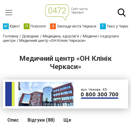
Ю
Юрист
П
Психолог
З
Заклади міста Черкаси
Т
Таксі у Черка
Головна
Довідник
Медицина, здоров'я
Медичні і оздоровчі
центри
Медичний центр «ОН Клінік Черкаси»
Медичний центр «ОН Клінік
Черкаси»
Опис
Відгуки (88)
Ще