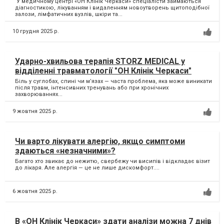
У медичному центрі «ОН Клінік Черкаси» спеціалісти займаються
діагностикою, лікуванням і видаленням новоутворень щитоподібної
залози, лімфатичних вузлів, шкіри та...
10 грудня 2025 р.
Ударно-хвильова терапія STORZ MEDICAL у
відділенні травматології "ОН Клінік Черкаси"
Біль у суглобах, спині чи м’язах — часта проблема, яка може виникати
після травм, інтенсивних тренувань або при хронічних
захворюваннях...
9 жовтня 2025 р.
Чи варто лікувати алергію, якщо симптоми
здаються «незначними»?
Багато хто звикає до нежитю, свербежу чи висипів і відкладає візит
до лікаря. Але алергія — це не лише дискомфорт....
6 жовтня 2025 р.
В «ОН Клінік Черкаси» здати аналізи можна 7 днів