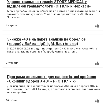
Ударно-хвильова терапія STORZ MEDICAL у
відділенні травматології «ОН Клінік Черкаси»
Біль у суглобах, спині чи м’язах може суттєво обмежувати рухливість і
заважати активному життю. У відділенні травматології «ОН Клінік
Черкаси»...
4 червня
Знижка -40% на пакет аналізів на бореліоз
(хворобу Лайма - IgG, IgM, БлотАналіз)
З 20.05.26-20.06.26 в медичному центрі «ОН Клінік» діє знижка 40% на
пакет аналізів на бореліоз (хворобу Лайма - IgG, IgM,...
27 травня
Програма лояльності для пацієнтів, які пройшли
«Скринінг здоровʼя 40+» в «ОН Клінік»
Для пацієнтів, які скористалися послугою «Скринінг здоровʼя 40+» в
медичному центрі «ОН Клінік», діє програма лояльності, завдяки чому
можна пройти...
20 квітня