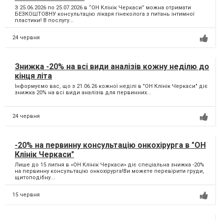
З 25.06.2026 по 25.07.2026 в “ОН Клінік Черкаси” можна отримати
БЕЗКОШТОВНУ консультацію лікаря гінеколога з питань інтимної
пластики! В послугу...
24 червня
Знижка -20% на всі види аналізів кожну неділю до
кінця літа
Інформуємо вас, що з 21.06.26 кожної неділі в "ОН Клінік Черкаси" діє
знижка 20% на всі види аналізів для первинних...
24 червня
-20% на первинну консультацію онкохірурга в "ОН
Клінік Черкаси"
Лише до 15 липня в «ОН Клінік Черкаси» діє спеціальна знижка -20%
на первинну консультацію онкохірурга!Ви можете перевірити груди,
щитоподібну...
15 червня