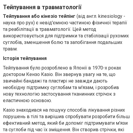
Тейпування в травматології
Тейпування або кінезіо тейпінг
(від англ. kinesiology -
наука про рух) є невід'ємною частиною фізичної терапії
та реабілітації в травматології. Цей метод
використовується для підтримки та стабілізації рухомих
суглобів, зменшення болю та запобігання подальших
травм.
Історія тейпування
Тейпування було розроблено в Японії в 1970-х роках
доктором Кензо Казіо. Він звернув увагу на те, що
звичайні бандажі та пластирі не завжди дають
необхідну підтримку суглобам та м'язам, і розробив
нову технологію застосування тканинних стрічок з
еластичною основою.
Казіо знаходився на пошуку способів лікування різних
порушень в тілі та вирішив спробувати розробити більш
ефективний метод, який би допоміг підтримувати м'язи
та суглоби під час їх зміщення. Він створив стрічки, які