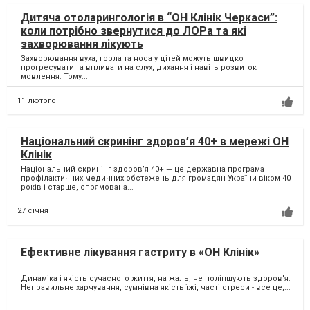
Дитяча отоларингологія в “ОН Клінік Черкаси”:
коли потрібно звернутися до ЛОРа та які
захворювання лікують
Захворювання вуха, горла та носа у дітей можуть швидко
прогресувати та впливати на слух, дихання і навіть розвиток
мовлення. Тому...
11 лютого
Національний скринінг здоров’я 40+ в мережі ОН
Клінік
Національний скринінг здоров’я 40+ — це державна програма
профілактичних медичних обстежень для громадян України віком 40
років і старше, спрямована...
27 січня
Ефективне лікування гастриту в «ОН Клінік»
Динаміка і якість сучасного життя, на жаль, не поліпшують здоров'я.
Неправильне харчування, сумнівна якість їжі, часті стреси - все це,...