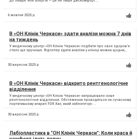
до лікаря. Але алергія — це не лише дискомфорт....
6 жовтня 2025 р.
В «ОН Клінік Черкаси» здати аналізи можна 7 днів
на тиждень
У медичному центрі «ОН Клінік Черкаси» подбати про своє здоров’я
стало ще зручніше. Відтепер здати аналізи у клініці можна щодня,...
30 вересня 2025 р.
В «ОН Клінік Черкаси» відкрито рентгенологічне
відділення
У медичному центрі «ОН Клінік Черкаси» запрацювало нове
рентгенологічне відділення. Обстеження проводяться на сучасному
портативному апараті FDR Xair, який забезпечує:...
30 вересня 2025 р.
Лабіопластика в "ОН Клінік Черкаси": Коли краса й
комфорт ідуть поруч