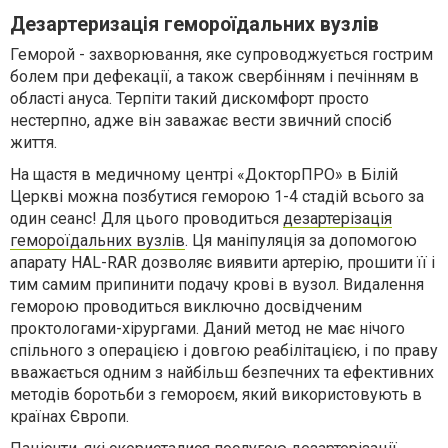
Дезартеризація гемороїдальних вузлів
Геморой - захворювання, яке супроводжується гострим
болем при дефекації, а також свербінням і печінням в
області ануса. Терпіти такий дискомфорт просто
нестерпно, адже він заважає вести звичний спосіб
життя.
На щастя в медичному центрі «ДокторПРО» в Білій
Церкві можна позбутися геморою 1-4 стадій всього за
один сеанс! Для цього проводиться
дезартерізація
гемороїдальних вузлів
. Ця маніпуляція за допомогою
апарату HAL-RAR дозволяє виявити артерію, прошити її і
тим самим припинити подачу крові в вузол. Видалення
геморою проводиться виключно досвідченим
проктологами-хірургами. Даний метод не має нічого
спільного з операцією і довгою реабілітацією, і по праву
вважається одним з найбільш безпечних та ефективних
методів боротьби з гемороєм, який використовують в
країнах Європи.