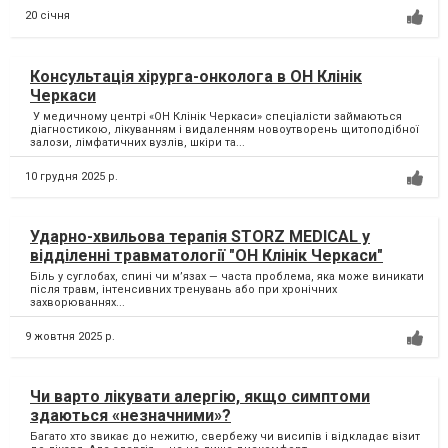
20 січня
Консультація хірурга-онколога в ОН Клінік
Черкаси
У медичному центрі «ОН Клінік Черкаси» спеціалісти займаються
діагностикою, лікуванням і видаленням новоутворень щитоподібної
залози, лімфатичних вузлів, шкіри та...
10 грудня 2025 р.
Ударно-хвильова терапія STORZ MEDICAL у
відділенні травматології "ОН Клінік Черкаси"
Біль у суглобах, спині чи м’язах — часта проблема, яка може виникати
після травм, інтенсивних тренувань або при хронічних
захворюваннях...
9 жовтня 2025 р.
Чи варто лікувати алергію, якщо симптоми
здаються «незначними»?
Багато хто звикає до нежитю, свербежу чи висипів і відкладає візит