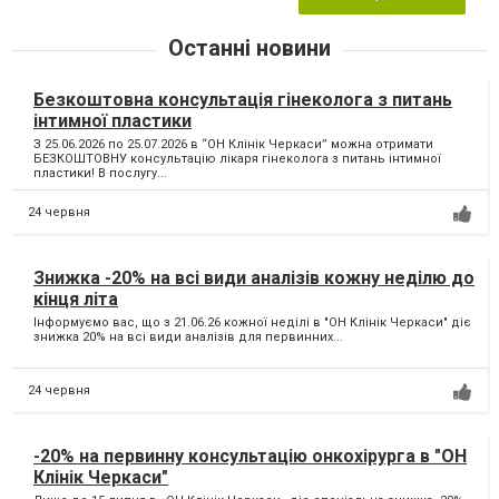
Останні новини
Безкоштовна консультація гінеколога з питань
інтимної пластики
З 25.06.2026 по 25.07.2026 в “ОН Клінік Черкаси” можна отримати
БЕЗКОШТОВНУ консультацію лікаря гінеколога з питань інтимної
пластики! В послугу...
24 червня
Знижка -20% на всі види аналізів кожну неділю до
кінця літа
Інформуємо вас, що з 21.06.26 кожної неділі в "ОН Клінік Черкаси" діє
знижка 20% на всі види аналізів для первинних...
24 червня
-20% на первинну консультацію онкохірурга в "ОН
Клінік Черкаси"