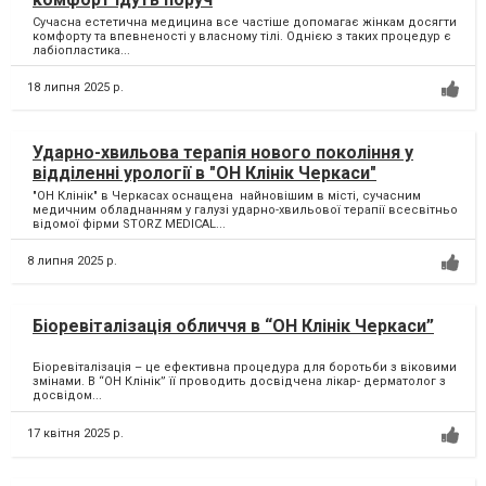
Сучасна естетична медицина все частіше допомагає жінкам досягти
комфорту та впевненості у власному тілі. Однією з таких процедур є
лабіопластика...
18 липня 2025 р.
Ударно-хвильова терапія нового покоління у
відділенні урології в "ОН Клінік Черкаси"
"ОН Клінік" в Черкасах оснащена найновішим в місті, сучасним
медичним обладнанням у галузі ударно-хвильової терапії всесвітньо
відомої фірми STORZ MEDICAL...
8 липня 2025 р.
Біоревіталізація обличчя в “ОН Клінік Черкаси”
Біоревіталізація – це ефективна процедура для боротьби з віковими
змінами. В “ОН Клінік” її проводить досвідчена лікар- дерматолог з
досвідом...
17 квітня 2025 р.