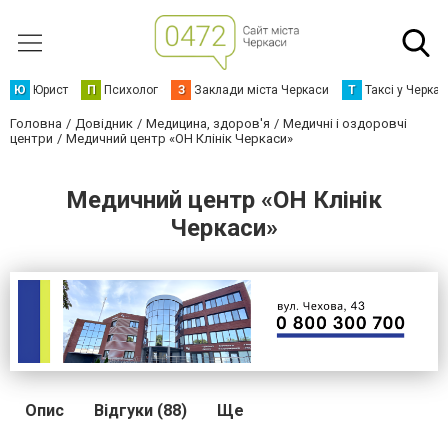
Ю
Юрист
П
Психолог
З
Заклади міста Черкаси
Т
Таксі у Черка
Головна
Довідник
Медицина, здоров'я
Медичні і оздоровчі
центри
Медичний центр «ОН Клінік Черкаси»
Медичний центр «ОН Клінік
Черкаси»
Опис
Відгуки (88)
Ще