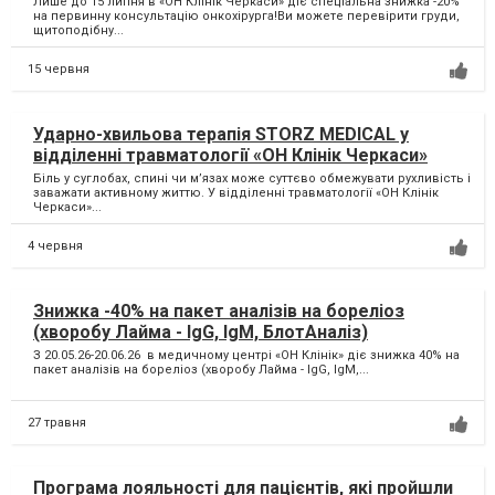
Лише до 15 липня в «ОН Клінік Черкаси» діє спеціальна знижка -20%
на первинну консультацію онкохірурга!Ви можете перевірити груди,
щитоподібну...
15 червня
Ударно-хвильова терапія STORZ MEDICAL у
відділенні травматології «ОН Клінік Черкаси»
Біль у суглобах, спині чи м’язах може суттєво обмежувати рухливість і
заважати активному життю. У відділенні травматології «ОН Клінік
Черкаси»...
4 червня
Знижка -40% на пакет аналізів на бореліоз
(хворобу Лайма - IgG, IgM, БлотАналіз)
З 20.05.26-20.06.26 в медичному центрі «ОН Клінік» діє знижка 40% на
пакет аналізів на бореліоз (хворобу Лайма - IgG, IgM,...
27 травня
Програма лояльності для пацієнтів, які пройшли