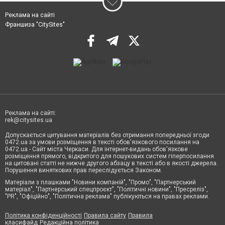
Реклама на сайті
Франшиза "CitySites"
Реклама на сайті:
rek@citysites.ua
Допускається цитування матеріалів без отримання попередньої згоди
0472.ua за умови розміщення в тексті обов'язкового посилання на
0472.ua - Сайт міста Черкаси. Для інтернет-видань обов'язкове
розміщення прямого, відкритого для пошукових систем гіперпосилання
на цитовані статті не нижче другого абзацу в тексті або в якості джерела.
Порушення виняткових прав переслідується Законом.
Матеріали з плашками "Новини компаній", "Промо", "Партнерський
матеріал", "Партнерський спецпроєкт", "Політичні новини", "Пресреліз",
"PR", "Офіційно", "Політична реклама" публікуються на правах реклами.
Політика конфіденційності
Правила сайту
Правила
класифайд
Редакційна політика