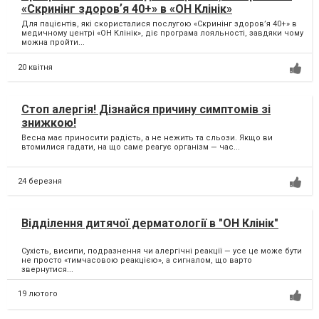
«Скринінг здоровʼя 40+» в «ОН Клінік»
Для пацієнтів, які скористалися послугою «Скринінг здоровʼя 40+» в
медичному центрі «ОН Клінік», діє програма лояльності, завдяки чому
можна пройти...
20 квітня
Стоп алергія! Дізнайся причину симптомів зі
знижкою!
Весна має приносити радість, а не нежить та сльози. Якщо ви
втомилися гадати, на що саме реагує організм — час...
24 березня
Відділення дитячої дерматології в "ОН Клінік"
Сухість, висипи, подразнення чи алергічні реакції — усе це може бути
не просто «тимчасовою реакцією», а сигналом, що варто
звернутися...
19 лютого