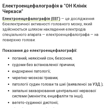
Електроенцефалографія в "ОН Клінік
Черкаси"
Електроенцефалографія (ЕЕГ)
— це
дослідження
біоелектричної активності головного мозку, який
здійснюється шляхом накладення електродів
спеціального апарата — електроенцефалографа — на
поверхню голови.
Показання до електроенцефалографії:
поганий, неякісний сон, безсоння;
судоми без встановленої причини;
ендокринні патології;
черепно-мозкові травми;
патології судин голови та шиї (виявленої за
УЗД
);
запальні захворювання центральної нервової
системи (менінгіти, енцефаліти та інші);
вегето-судинної дистонії;