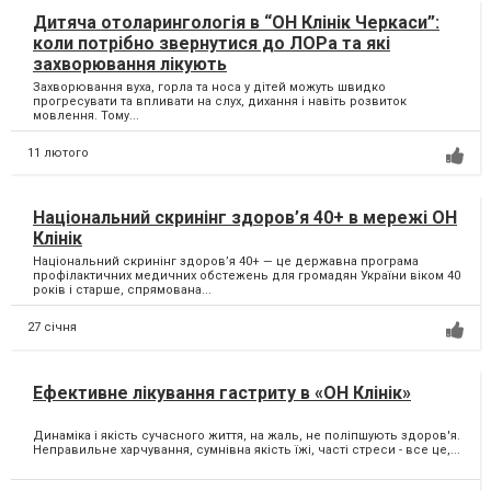
Дитяча отоларингологія в “ОН Клінік Черкаси”:
коли потрібно звернутися до ЛОРа та які
захворювання лікують
Захворювання вуха, горла та носа у дітей можуть швидко
прогресувати та впливати на слух, дихання і навіть розвиток
мовлення. Тому...
11 лютого
Національний скринінг здоров’я 40+ в мережі ОН
Клінік
Національний скринінг здоров’я 40+ — це державна програма
профілактичних медичних обстежень для громадян України віком 40
років і старше, спрямована...
27 січня
Ефективне лікування гастриту в «ОН Клінік»
Динаміка і якість сучасного життя, на жаль, не поліпшують здоров'я.
Неправильне харчування, сумнівна якість їжі, часті стреси - все це,...