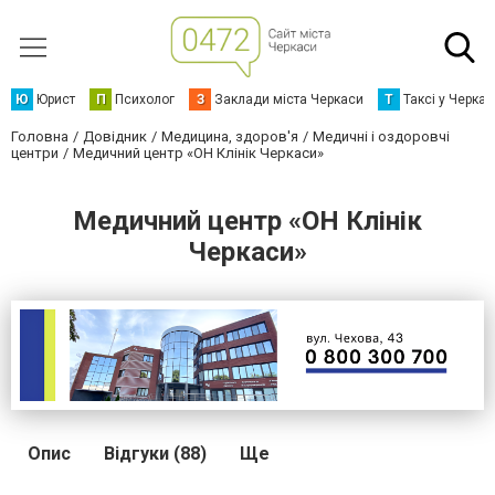
Ю
Юрист
П
Психолог
З
Заклади міста Черкаси
Т
Таксі у Черка
Головна
Довідник
Медицина, здоров'я
Медичні і оздоровчі
центри
Медичний центр «ОН Клінік Черкаси»
Медичний центр «ОН Клінік
Черкаси»
Опис
Відгуки (88)
Ще