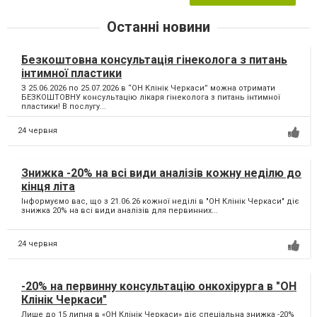
Останні новини
Безкоштовна консультація гінеколога з питань
інтимної пластики
З 25.06.2026 по 25.07.2026 в “ОН Клінік Черкаси” можна отримати
БЕЗКОШТОВНУ консультацію лікаря гінеколога з питань інтимної
пластики! В послугу...
24 червня
Знижка -20% на всі види аналізів кожну неділю до
кінця літа
Інформуємо вас, що з 21.06.26 кожної неділі в "ОН Клінік Черкаси" діє
знижка 20% на всі види аналізів для первинних...
24 червня
-20% на первинну консультацію онкохірурга в "ОН
Клінік Черкаси"
Лише до 15 липня в «ОН Клінік Черкаси» діє спеціальна знижка -20%