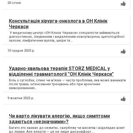
20 січня
Консультація хірурга-онколога в ОН Клінік
Черкаси
У медичному центрі «ОН Клінік Черкаси» спеціалісти займаються
діагностикою, лікуванням і видаленням новоутворень щитоподібної
залози, лімфатичних вузлів, шкіри та...
10 грудня 2025 р.
Ударно-хвильова терапія STORZ MEDICAL у
відділенні травматології "ОН Клінік Черкаси"
Біль у суглобах, спині чи м’язах — часта проблема, яка може виникати
після травм, інтенсивних тренувань або при хронічних
захворюваннях...
9 жовтня 2025 р.
Чи варто лікувати алергію, якщо симптоми
здаються «незначними»?
Багато хто звикає до нежитю, свербежу чи висипів і відкладає візит
до лікаря. Але алергія — це не лише дискомфорт....