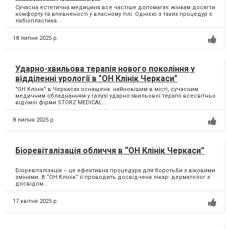
Сучасна естетична медицина все частіше допомагає жінкам досягти
комфорту та впевненості у власному тілі. Однією з таких процедур є
лабіопластика...
18 липня 2025 р.
Ударно-хвильова терапія нового покоління у
відділенні урології в "ОН Клінік Черкаси"
"ОН Клінік" в Черкасах оснащена найновішим в місті, сучасним
медичним обладнанням у галузі ударно-хвильової терапії всесвітньо
відомої фірми STORZ MEDICAL...
8 липня 2025 р.
Біоревіталізація обличчя в “ОН Клінік Черкаси”
Біоревіталізація – це ефективна процедура для боротьби з віковими
змінами. В “ОН Клінік” її проводить досвідчена лікар- дерматолог з
досвідом...
17 квітня 2025 р.