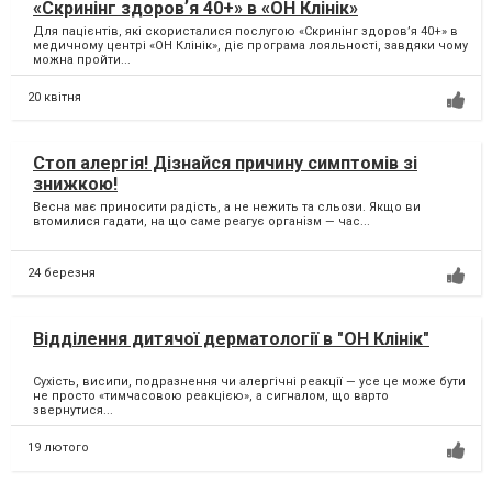
«Скринінг здоровʼя 40+» в «ОН Клінік»
Для пацієнтів, які скористалися послугою «Скринінг здоровʼя 40+» в
медичному центрі «ОН Клінік», діє програма лояльності, завдяки чому
можна пройти...
20 квітня
Стоп алергія! Дізнайся причину симптомів зі
знижкою!
Весна має приносити радість, а не нежить та сльози. Якщо ви
втомилися гадати, на що саме реагує організм — час...
24 березня
Відділення дитячої дерматології в "ОН Клінік"
Сухість, висипи, подразнення чи алергічні реакції — усе це може бути
не просто «тимчасовою реакцією», а сигналом, що варто
звернутися...
19 лютого