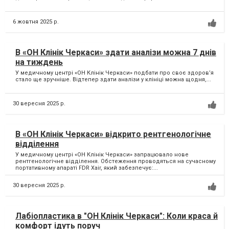
6 жовтня 2025 р.
В «ОН Клінік Черкаси» здати аналізи можна 7 днів
на тиждень
У медичному центрі «ОН Клінік Черкаси» подбати про своє здоров’я
стало ще зручніше. Відтепер здати аналізи у клініці можна щодня,...
30 вересня 2025 р.
В «ОН Клінік Черкаси» відкрито рентгенологічне
відділення
У медичному центрі «ОН Клінік Черкаси» запрацювало нове
рентгенологічне відділення. Обстеження проводяться на сучасному
портативному апараті FDR Xair, який забезпечує:...
30 вересня 2025 р.
Лабіопластика в "ОН Клінік Черкаси": Коли краса й
комфорт ідуть поруч