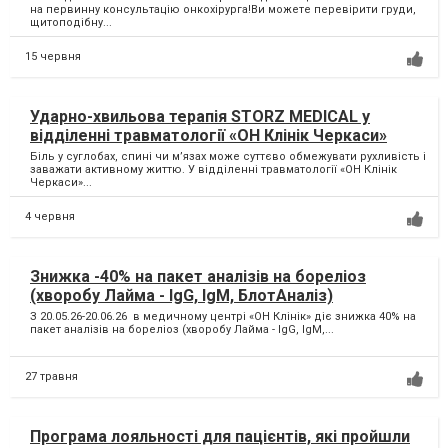
на первинну консультацію онкохірурга!Ви можете перевірити груди,
щитоподібну...
15 червня
Ударно-хвильова терапія STORZ MEDICAL у
відділенні травматології «ОН Клінік Черкаси»
Біль у суглобах, спині чи м’язах може суттєво обмежувати рухливість і
заважати активному життю. У відділенні травматології «ОН Клінік
Черкаси»...
4 червня
Знижка -40% на пакет аналізів на бореліоз
(хворобу Лайма - IgG, IgM, БлотАналіз)
З 20.05.26-20.06.26 в медичному центрі «ОН Клінік» діє знижка 40% на
пакет аналізів на бореліоз (хворобу Лайма - IgG, IgM,...
27 травня
Програма лояльності для пацієнтів, які пройшли