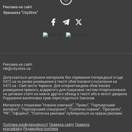
Реклама на сайті
Франшиза "CitySites"
Реклама на сайті:
rek@citysites.ua
Допускається цитування матеріалів без отримання попередньої згоди
0472.ua за умови розміщення в тексті обов'язкового посилання на
0472.ua - Сайт міста Черкаси. Для інтернет-видань обов'язкове
розміщення прямого, відкритого для пошукових систем гіперпосилання
на цитовані статті не нижче другого абзацу в тексті або в якості джерела.
Порушення виняткових прав переслідується Законом.
Матеріали з плашками "Новини компаній", "Промо", "Партнерський
матеріал", "Партнерський спецпроєкт", "Політичні новини", "Пресреліз",
"PR", "Офіційно", "Політична реклама" публікуються на правах реклами.
Політика конфіденційності
Правила сайту
Правила
класифайд
Редакційна політика